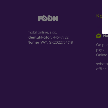
Kont
info@m
mobil online, s.r.o.
Na
Identyfikator:
44547722
Numer VAT:
SK2022734318
Od pon
piątku:
Onlin
sobota 
offline