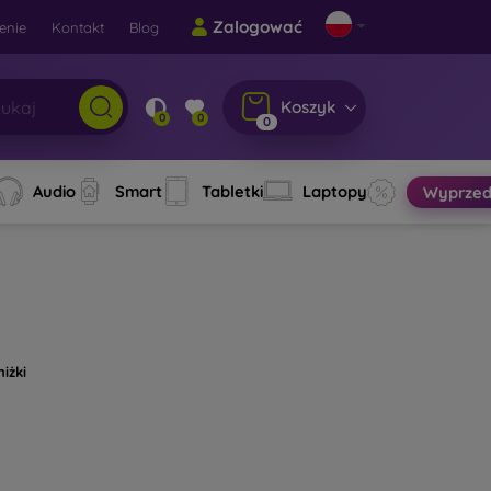
Zalogować
enie
Kontakt
Blog
Koszyk
0
0
0
Audio
Smart
Tabletki
Laptopy
Wyprzed
niżki