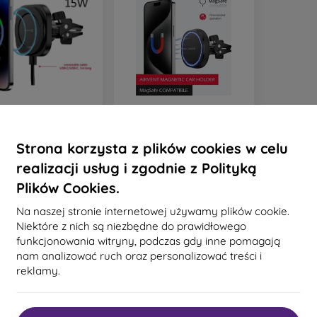
hwyt MagSafe na
Uchwyt MagSafe na
ntylację Swissten
wentylację Swissten
gStick COMPACT z
MagStick COMPACT
Strona korzysta z plików cookies w celu
ładowaniem
76,90 zł
ezprzewodowym
realizacji usług i zgodnie z Polityką
128,90 zł
15W/7,5W
Na stanie: > 5 szt.
Plików Cookies.
a stanie: > 5 szt.
Na naszej stronie internetowej używamy plików cookie.
Niektóre z nich są niezbędne do prawidłowego
funkcjonowania witryny, podczas gdy inne pomagają
nam analizować ruch oraz personalizować treści i
reklamy.
całkowego
2
.