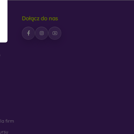
Dołącz do nas
h
la firm
ursu