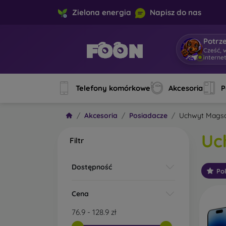
Zielona energia
Napisz do nas
Potrz
Cześć, 
interne
Telefony komórkowe
Akcesoria
P
Akcesoria
Posiadacze
Uchwyt Mags
Uc
Filtr
Dostępność
Po
Cena
76.9
-
128.9
zł