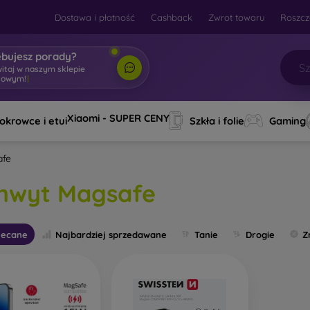
Dostawa i płatność
Cashback
Zwrot towaru
Roszcz
ebujesz porady?
witaj w naszym sklepie
towym!
|
Xiaomi - SUPER CENY
okrowce i etui
Szkła i folie
Gaming
afe
hwyt Magsafe
lecane
Najbardziej sprzedawane
Tanie
Drogie
Z