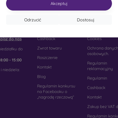
Akceptuj
akt
Zakupy
Informacja
Odrzucić
Dostosuj
obilonline.sk
Dostawa i płatność
Nasze marki
Cashback
Cookies
pisz do nas
Zwrot towaru
Ochrona danyc
iedziałku do
osobowych.
Roszczenie
e
8:00 - 15:00
Regulamin
Kontakt
reklamacyjny
i niedziela:
Blog
Regulamin
Regulamin konkursu
Cashback
na Facebooku o
„nagrodę rzeczową“
Kontakt
Zakup bez VAT d
Regulamin konk