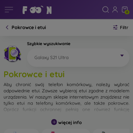
0
Pokrowce i etui
Filtr
Szybkie wyszukiwanie
Galaxy S21 Ultra
Pokrowce i etui
Aby chronić swój telefon komórkowy, należy wybrać
odpowiednie etui. Zawsze wybieraj etui zgodne z modelem
urządzenia. W naszym sklepie internetowym znajdziesz nie
tylko etui na telefony komórkowe, ale także pokrowce.
Oprócz funkcji ochronnej pełnią one również funkcję
designerską.
więcej info
Pokrowiec na telefon komórkowy możemy również nazwać
tylną obudową. Jego zadaniem jest ochrona tylnej części