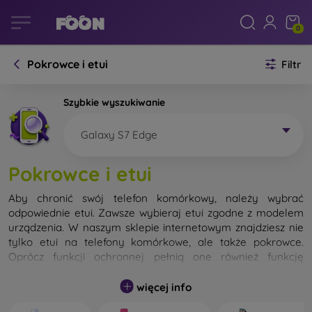
0
Pokrowce i etui
Filtr
Szybkie wyszukiwanie
Galaxy S7 Edge
Pokrowce i etui
Aby chronić swój telefon komórkowy, należy wybrać
odpowiednie etui. Zawsze wybieraj etui zgodne z modelem
urządzenia. W naszym sklepie internetowym znajdziesz nie
tylko etui na telefony komórkowe, ale także pokrowce.
Oprócz funkcji ochronnej pełnią one również funkcję
designerską.
więcej info
Pokrowiec na telefon komórkowy możemy również nazwać
tylną obudową. Jego zadaniem jest ochrona tylnej części