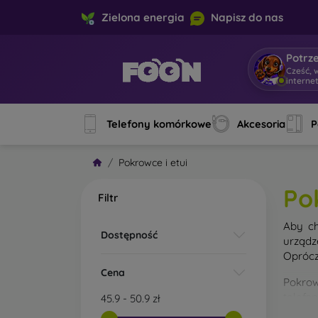
Zielona energia
Napisz do nas
Potrz
Cześć, 
interne
Telefony komórkowe
Akcesoria
P
Pokrowce i etui
Po
Filtr
Aby ch
Dostępność
urządz
Oprócz
Cena
Pokrow
telefo
45.9
-
50.9
zł
materi