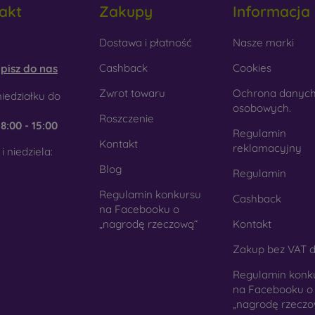
akt
Zakupy
Informacja
tyku. Jest to precyzyjne wykonanie z dbałością o szczegóły.
obilonline.sk
Dostawa i płatność
Nasze marki
rewno
- Dzięki połączeniu drewna i materiału TPU otrzymujesz
 telefon. Do produkcji użyto wysokiej jakości naturalnego drewn
Cashback
Cookies
pisz do nas
kło
- Szkło służy jedynie jako uzupełnienie pokrowców. Dod
Zwrot towaru
Ochrona danyc
iedziałku do
mórkowych. Wadą jest to, że po upadku szklana obudowa może
osobowych.
Roszczenie
e
8:00 - 15:00
teriał z recyklingu
- Kompostowalne pokrowce na telef
Regulamin
Kontakt
chodzących z recyklingu, dzięki czemu mogą rozkładać się w 
reklamacyjny
i niedziela:
st obecnie bardzo ważna.
Blog
Regulamin
Regulamin konkursu
Cashback
ym sklepie internetowym FOON można znaleźć dziesiątki int
na Facebooku o
nych z różnych materiałów. Po prostu wybierz swój.
„nagrodę rzeczową“
Kontakt
Zakup bez VAT d
Regulamin konk
na Facebooku o
„nagrodę rzeczo