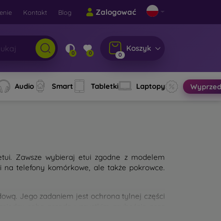
Zalogować
enie
Kontakt
Blog
Koszyk
0
0
0
Audio
Smart
Tabletki
Laptopy
Wyprzed
etui. Zawsze wybieraj etui zgodne z modelem
ui na telefony komórkowe, ale także pokrowce.
wą. Jego zadaniem jest ochrona tylnej części
 między sobą przede wszystkim grubością oraz