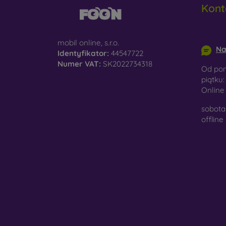
Kont
do
info@m
D
na
mobil online, s.r.o.
Na
Identyfikator:
44547722
Sz
Numer VAT:
SK2022734318
Od pon
ko
piątku:
Onlin
Ma
po
sobota 
je
offline
W nasz
wykona