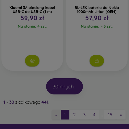
Xiaomi 3A pleciony kabel
BL-L5K bateria do Nokia
USB-C do USB-C (1 m)
1000mAh Li-Ion (OEM)
59,90 zł
57,90 zł
Na stanie: 4 szt.
Na stanie: > 5 szt.
30
innych...
1
-
30
z całkowego
441
.
2
3
4
15
»
«
1
…