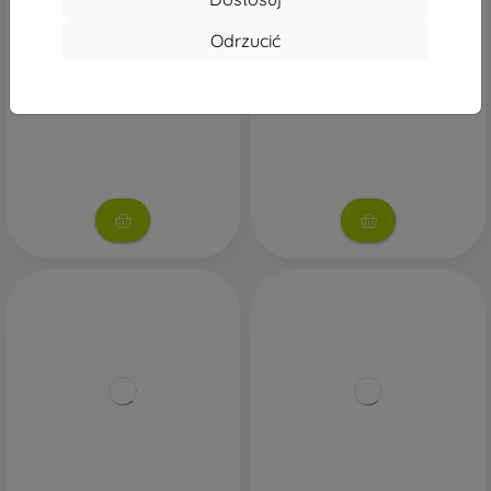
Bateria Samsung Li-Ion
SCUD_HQ-7800SA bateria
590mAh, Service Pack
Samsung Li-Ion 5100 mAh,
Odrzucić
Service Pack
92,90 zł
153,90 zł
Na stanie: 4 szt.
Na stanie: 3 szt.