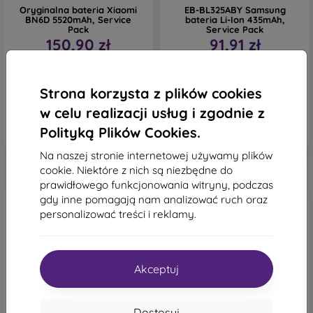
Oryginalna bateria Xiaomi
EB-BL325ABY Samsung
BN6D 5520mAh, Service
bateria Li-Ion 435mAh,
Pack
Service Pack
150,90 zł
91,91 zł
Na stanie: 2 szt.
Na stanie: > 5 szt.
Strona korzysta z plików cookies
w celu realizacji usług i zgodnie z
Polityką Plików Cookies.
Na naszej stronie internetowej używamy plików
cookie. Niektóre z nich są niezbędne do
prawidłowego funkcjonowania witryny, podczas
gdy inne pomagają nam analizować ruch oraz
personalizować treści i reklamy.
Akceptuj
Dostosuj