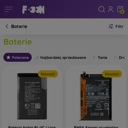
0
Baterie
Filtr
Baterie
Polecane
Najbardziej sprzedawane
Tanie
Drog
Nowość
Nowość
Bateria Nokia BL-5C Li-Ion
BM5A Xiaomi oryginalna