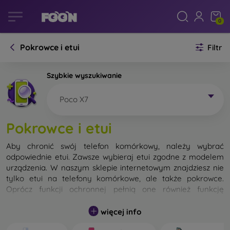
0
Pokrowce i etui
Filtr
Szybkie wyszukiwanie
Poco X7
Pokrowce i etui
Aby chronić swój telefon komórkowy, należy wybrać
odpowiednie etui. Zawsze wybieraj etui zgodne z modelem
urządzenia. W naszym sklepie internetowym znajdziesz nie
tylko etui na telefony komórkowe, ale także pokrowce.
Oprócz funkcji ochronnej pełnią one również funkcję
designerską.
więcej info
Pokrowiec na telefon komórkowy możemy również nazwać
tylną obudową. Jego zadaniem jest ochrona tylnej części