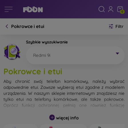
0
Pokrowce i etui
Filtr
Szybkie wyszukiwanie
Redmi 9i
Pokrowce i etui
Aby chronić swój telefon komórkowy, należy wybrać
odpowiednie etui. Zawsze wybieraj etui zgodne z modelem
urządzenia. W naszym sklepie internetowym znajdziesz nie
tylko etui na telefony komórkowe, ale także pokrowce.
Oprócz funkcji ochronnej pełnią one również funkcję
designerską.
więcej info
Pokrowiec na telefon komórkowy możemy również nazwać
tylną obudową. Jego zadaniem jest ochrona tylnej części