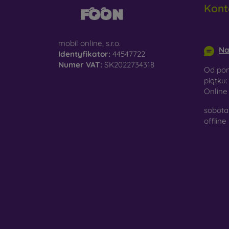
Kont
do
info@m
D
na
mobil online, s.r.o.
Na
Identyfikator:
44547722
Sz
Numer VAT:
SK2022734318
Od pon
ko
piątku:
Onlin
Ma
po
sobota 
je
offline
W nasz
wykona