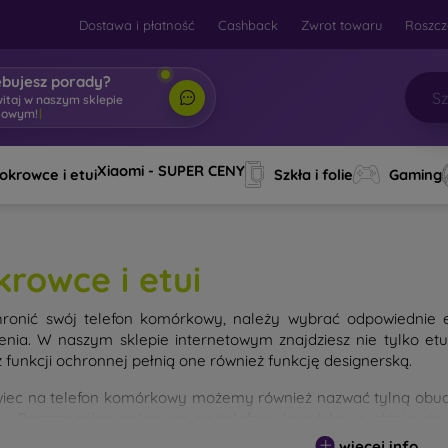
Dostawa i płatność
Cashback
Zwrot towaru
Roszcz
ebujesz porady?
witaj w naszym sklepie
towym!
|
Xiaomi - SUPER CENY
okrowce i etui
Szkła i folie
Gaming
krowce i etui
ronić swój telefon komórkowy, należy wybrać odpowiednie 
enia. W naszym sklepie internetowym znajdziesz nie tylko et
 funkcji ochronnej pełnią one również funkcję designerską.
iec na telefon komórkowy możemy również nazwać tylną obudo
nu. Poszczególne pokrowce na telefony komórkowe różnią się
ałem użytym do ich produkcji.
więcej info