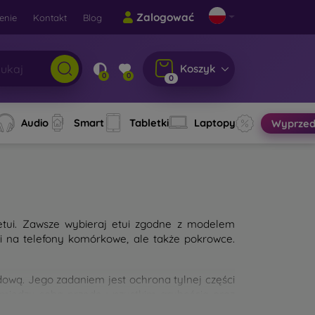
Zalogować
enie
Kontakt
Blog
Koszyk
0
0
0
Audio
Smart
Tabletki
Laptopy
Wyprzed
etui. Zawsze wybieraj etui zgodne z modelem
ui na telefony komórkowe, ale także pokrowce.
wą. Jego zadaniem jest ochrona tylnej części
 między sobą przede wszystkim grubością oraz