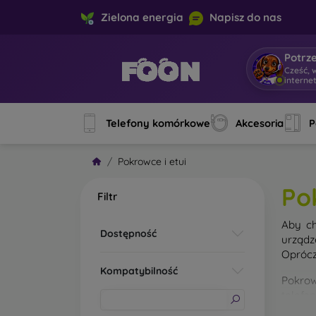
Zielona energia
Napisz do nas
Potrz
Cześć, 
interne
Telefony komórkowe
Akcesoria
P
Pokrowce i etui
Po
Filtr
Aby ch
Dostępność
urządz
Oprócz
Kompatybilność
Pokrow
telefo
materi