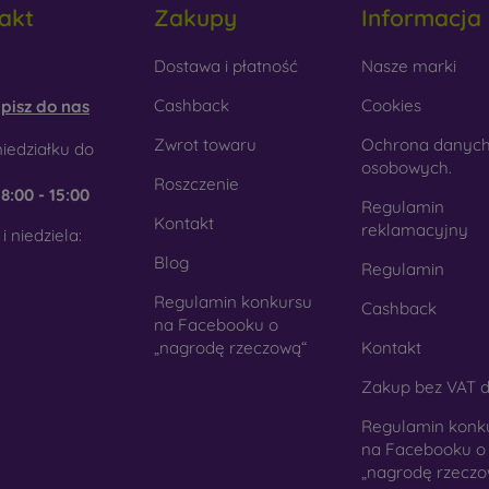
akt
Zakupy
Informacja
tyku. Jest to precyzyjne wykonanie z dbałością o szczegóły.
obilonline.sk
Dostawa i płatność
Nasze marki
rewno
- Dzięki połączeniu drewna i materiału TPU otrzymujesz
 telefon. Do produkcji użyto wysokiej jakości naturalnego drewn
Cashback
Cookies
pisz do nas
kło
- Szkło służy jedynie jako uzupełnienie pokrowców. Dod
Zwrot towaru
Ochrona danyc
iedziałku do
mórkowych. Wadą jest to, że po upadku szklana obudowa może
osobowych.
Roszczenie
e
8:00 - 15:00
teriał z recyklingu
- Kompostowalne pokrowce na telef
Regulamin
Kontakt
chodzących z recyklingu, dzięki czemu mogą rozkładać się w 
reklamacyjny
i niedziela:
st obecnie bardzo ważna.
Blog
Regulamin
Regulamin konkursu
Cashback
ym sklepie internetowym FOON można znaleźć dziesiątki int
na Facebooku o
nych z różnych materiałów. Po prostu wybierz swój.
„nagrodę rzeczową“
Kontakt
Zakup bez VAT d
Regulamin konk
na Facebooku o
„nagrodę rzeczo