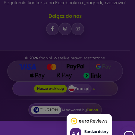
Regulamin konkursu na Facebooku o „nagrodę rzeczową“
Dołącz do nas
©
2026
foon.pl. Wszelkie prawa zastrzeżone.
Foon.pl
Nasze e-sklepy
AI powered by
Eurion
Bardzo dobry
4.4