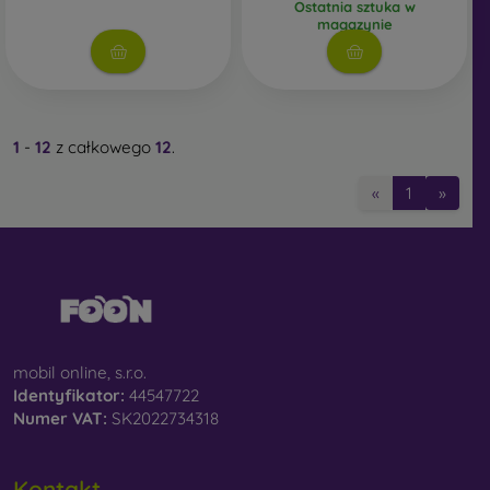
Ostatnia sztuka w
magazynie
1
-
12
z całkowego
12
.
«
1
»
mobil online, s.r.o.
Identyfikator:
44547722
Numer VAT:
SK2022734318
Kontakt