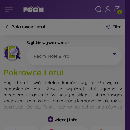
0
Pokrowce i etui
Filtr
Szybkie wyszukiwanie
Redmi Note 8 Pro
Pokrowce i etui
Aby chronić swój telefon komórkowy, należy wybrać
odpowiednie etui. Zawsze wybieraj etui zgodne z
modelem urządzenia. W naszym sklepie internetowym
znajdziesz nie tylko etui na telefony komórkowe, ale także
pokrowce. Oprócz funkcji ochronnej pełnią one również
funkcję designerską.
więcej info
Pokrowiec na telefon komórkowy możemy również
nazwać tylną obudową. Jego zadaniem jest ochrona