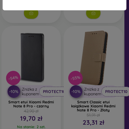
Na stanie: 1 szt.
magazynie
-54%
-55%
Zniżka z
Zniżka z
-10%
-10%
PROTECT10
PROTECT10
kuponem
kuponem
Smart etui Xiaomi Redmi
Smart Classic etui
Note 8 Pro - czarny
książkowe Xiaomi Redmi
Note 8 Pro - Złoty
42,90 zł
51,91 zł
19,70 zł
23,31 zł
Na stanie: 2 szt.