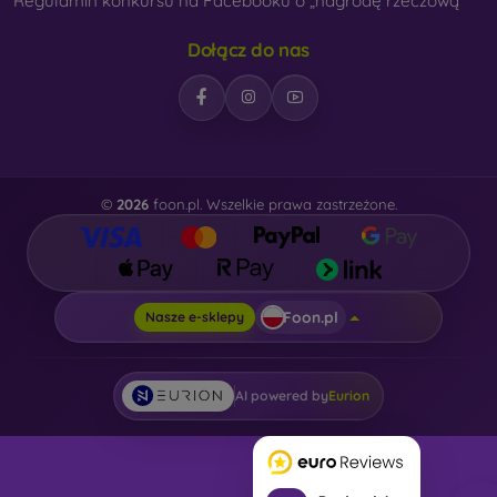
Regulamin konkursu na Facebooku o „nagrodę rzeczową“
Dołącz do nas
©
2026
foon.pl. Wszelkie prawa zastrzeżone.
Foon.pl
Nasze e-sklepy
AI powered by
Eurion