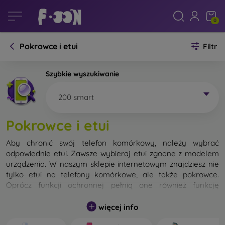
0
Pokrowce i etui
Filtr
Szybkie wyszukiwanie
200 smart
Pokrowce i etui
Aby chronić swój telefon komórkowy, należy wybrać
odpowiednie etui. Zawsze wybieraj etui zgodne z modelem
urządzenia. W naszym sklepie internetowym znajdziesz nie
tylko etui na telefony komórkowe, ale także pokrowce.
Oprócz funkcji ochronnej pełnią one również funkcję
designerską.
więcej info
Pokrowiec na telefon komórkowy możemy również nazwać
tylną obudową. Jego zadaniem jest ochrona tylnej części