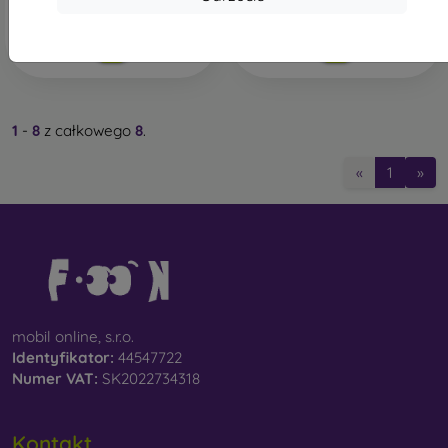
Ostatnia sztuka w
Na stanie: 1 szt.
magazynie
Szkło
- Szkło służy jedynie jako uzupełnienie
pokrowców. Dodają one ciekawego wyglądu
obudowom telefonów komórkowych. Wadą jest to, że
po upadku szklana obudowa może pęknąć.
1
-
8
z całkowego
8
.
Materiał z recyklingu
- Kompostowalne pokrowce na
telefony komórkowe są wykonane z materiałów
«
1
»
pochodzących z recyklingu, dzięki czemu mogą
rozkładać się w 100% w naturze. Troska o środowisko
naturalne jest obecnie bardzo ważna.
W naszym sklepie internetowym FOON można znaleźć
dziesiątki interesujących pokrowców na telefony
komórkowe wykonanych z różnych materiałów. Po prostu
mobil online, s.r.o.
wybierz swój.
Identyfikator:
44547722
Numer VAT:
SK2022734318
Kontakt