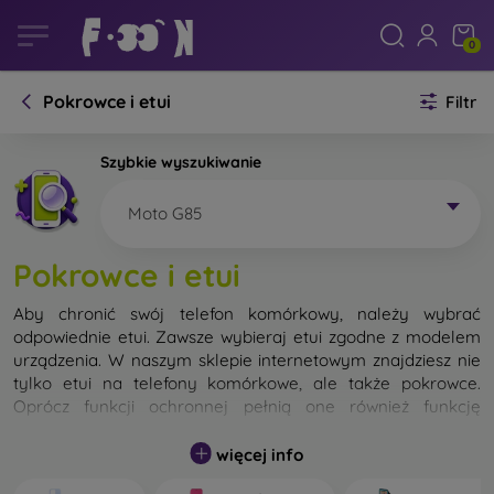
0
Pokrowce i etui
Filtr
Szybkie wyszukiwanie
Moto G85
Pokrowce i etui
Aby chronić swój telefon komórkowy, należy wybrać
odpowiednie etui. Zawsze wybieraj etui zgodne z modelem
urządzenia. W naszym sklepie internetowym znajdziesz nie
tylko etui na telefony komórkowe, ale także pokrowce.
Oprócz funkcji ochronnej pełnią one również funkcję
designerską.
więcej info
Pokrowiec na telefon komórkowy możemy również nazwać
tylną obudową. Jego zadaniem jest ochrona tylnej części