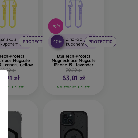
-10%
Zniżka z
Zniżka z
-10%
PROTECT10
PROTECT10
kuponem
kuponem
 Tech-Protect
Etui Tech-Protect
klace Magsafe
Magnecklace Magsafe
5 - canary yellow
iPhone 15 - lavender
69,90 zł
70,90 zł
2,91 zł
63,81 zł
anie: > 5 szt.
Na stanie: > 5 szt.