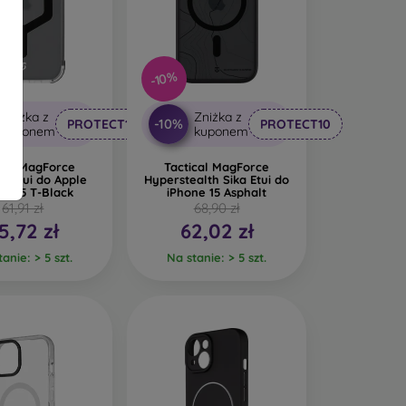
-10%
Zniżka z
Zniżka z
-10%
PROTECT10
PROTECT10
kuponem
kuponem
ical MagForce
Tactical MagForce
n Etui do Apple
Hyperstealth Sika Etui do
ne 15 T-Black
iPhone 15 Asphalt
61,91 zł
68,90 zł
5,72 zł
62,02 zł
anie: > 5 szt.
Na stanie: > 5 szt.