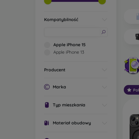
Jakie 
Kompatybilność
Po
os
pr
os
Apple iPhone 15
ic
Apple iPhone 13
Mo
oc
Producent
St
ga
sp
Marka
Po
za
Typ mieszkania
W
wy
za
Materiał obudowy
wo
wi