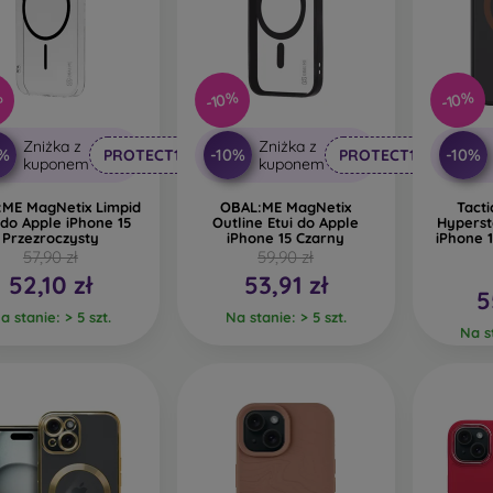
%
-10%
-10%
Zniżka z
Zniżka z
0%
-10%
-10%
PROTECT10
PROTECT10
kuponem
kuponem
ME MagNetix Limpid
OBAL:ME MagNetix
Tact
 do Apple iPhone 15
Outline Etui do Apple
Hyperst
Przezroczysty
iPhone 15 Czarny
iPhone 
57,90 zł
59,90 zł
52,10 zł
53,91 zł
5
a stanie: > 5 szt.
Na stanie: > 5 szt.
Na st