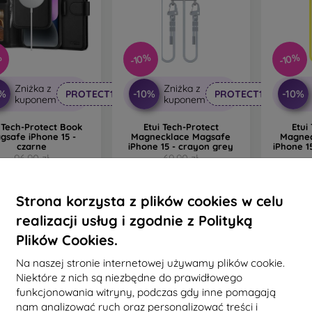
%
-10%
-10%
Zniżka z
Zniżka z
0%
-10%
-10%
PROTECT10
PROTECT10
kuponem
kuponem
i Tech-Protect Book
Etui Tech-Protect
Etui
gsafe iPhone 15 -
Magnecklace Magsafe
Magnec
czarne
iPhone 15 - crayon grey
iPhone 1
96,90 zł
69,90 zł
87,21 zł
62,91 zł
6
a stanie: > 5 szt.
Na stanie: > 5 szt.
Na st
Strona korzysta z plików cookies w celu
realizacji usług i zgodnie z Polityką
Plików Cookies.
Na naszej stronie internetowej używamy plików cookie.
Niektóre z nich są niezbędne do prawidłowego
funkcjonowania witryny, podczas gdy inne pomagają
nam analizować ruch oraz personalizować treści i