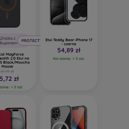
Zniżka z
Etui Teddy Bear iPhone 17
PROTECT10
kuponem
- czarne
54,89 zł
ical MagForce
ealth 2.0 Etui na
Na stanie: > 5 szt.
15 Black/Moucha
Moose
61,91 zł
5,72 zł
anie: > 5 szt.