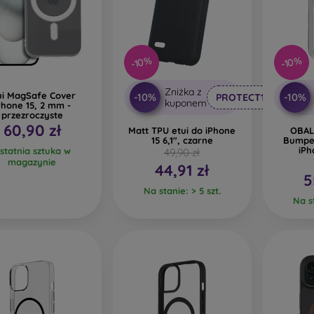
-10%
-10%
Zniżka z
ui MagSafe Cover
-10%
-10%
PROTECT10
kuponem
Phone 15, 2 mm -
przezroczyste
60,90 zł
Matt TPU etui do iPhone
OBAL
15 6,1", czarne
Bumper
iPh
statnia sztuka w
49,90 zł
magazynie
44,91 zł
5
Na stanie: > 5 szt.
Na st