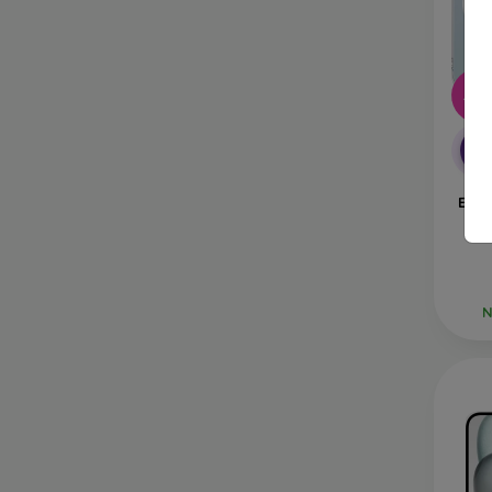
-10
-1
Etui 
Ma
N