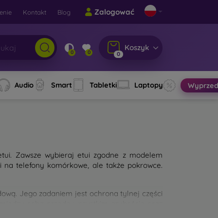
Zalogować
enie
Kontakt
Blog
Koszyk
0
0
0
Audio
Smart
Tabletki
Laptopy
Wyprzed
etui. Zawsze wybieraj etui zgodne z modelem
ui na telefony komórkowe, ale także pokrowce.
wą. Jego zadaniem jest ochrona tylnej części
 między sobą przede wszystkim grubością oraz