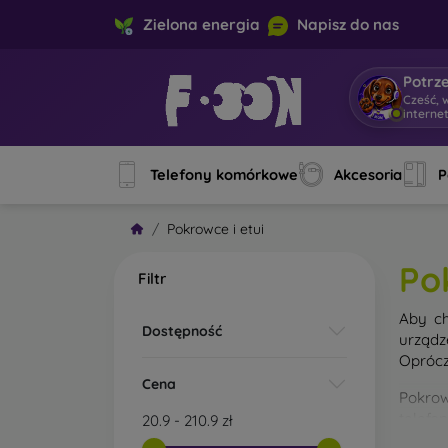
Zielona energia
Napisz do nas
Potrz
Cześć, 
Telefony komórkowe
Akcesoria
P
Pokrowce i etui
Po
Filtr
Aby ch
Dostępność
urządz
Oprócz
Cena
Pokrow
telefo
20.9
-
210.9
zł
materi