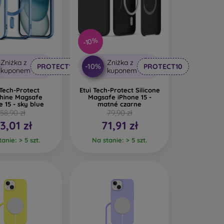
 trwały, niepowtarzalny i oryginalny pokrowiec
-10%
a o naturalnej fakturze i ciekawych detalach.
Zniżka z
Zniżka z
ają one ciekawego wyglądu obudowom telefonów
-10%
PROTECT10
PROTECT10
kuponem
kuponem
 pęknąć.
 Tech-Protect
Etui Tech-Protect Silicone
ony komórkowe są wykonane z materiałów
hine Magsafe
Magsafe iPhone 15 -
e 15 - sky blue
matné czarne
100% w naturze. Troska o środowisko naturalne
58,90 zł
79,90 zł
3,01 zł
71,91 zł
anie: > 5 szt.
Na stanie: > 5 szt.
eresujących pokrowców na telefony komórkowe