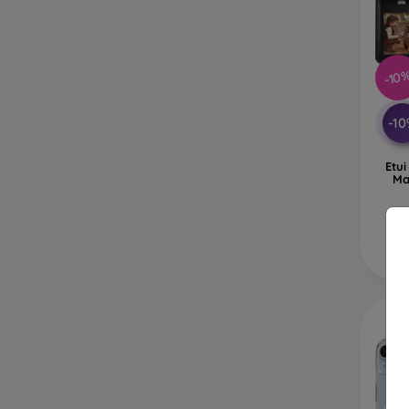
-10
-1
Etu
Ma
N