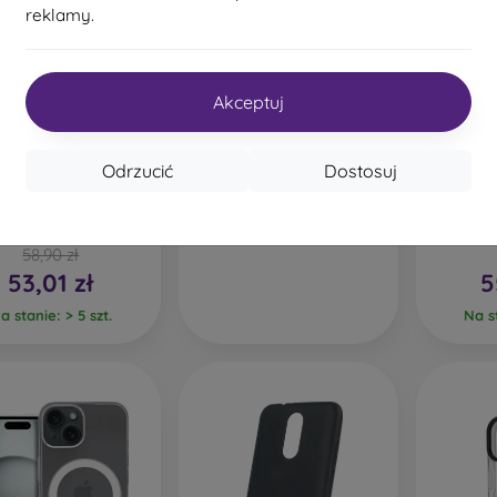
reklamy.
%
-10%
Akceptuj
Zniżka z
OBAL:ME MagNetix
0%
-10%
PROTECT10
kuponem
SolarFlex etui do Apple
Odrzucić
Dostosuj
iPhone 15 Copper Gray
70,90 zł
Tech-Protect Flexair
Tact
gsafe iPhone 15 -
Hexago
przezroczyste
iPho
Na stanie: > 5 szt.
58,90 zł
53,01 zł
5
a stanie: > 5 szt.
Na st