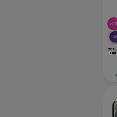
-10
-1
OBAL:
Etui
N