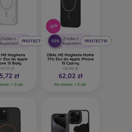
-10%
Zniżka z
Zniżka z
-10%
PROTECT10
PROTECT10
kuponem
kuponem
:ME MagNetix
OBAL:ME MagNetix Matte
 Etui do Apple
TPU Etui do Apple iPhone
one 15 Biały
15 Czarny
61,91 zł
68,90 zł
5,72 zł
62,02 zł
anie: > 5 szt.
Na stanie: > 5 szt.