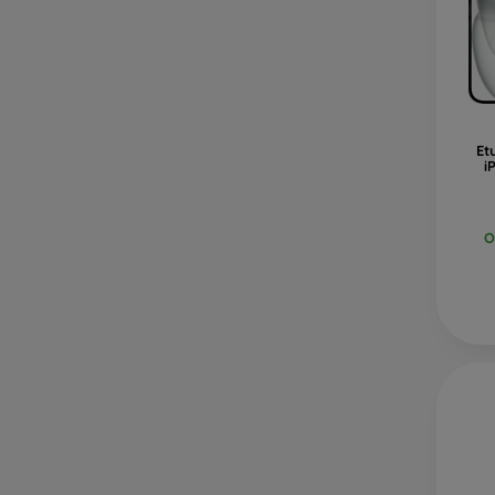
Et
i
O