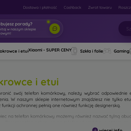
Dostawa i płatność
Cashback
Zwrot towaru
Roszcz
ebujesz porady?
w
|
Xiaomi - SUPER CENY
okrowce i etui
Szkła i folie
Gaming
krowce i etui
ronić swój telefon komórkowy, należy wybrać odpowiednie 
enia. W naszym sklepie internetowym znajdziesz nie tylko et
 funkcji ochronnej pełnią one również funkcję designerską.
iec na telefon komórkowy możemy również nazwać tylną obudo
nu. Poszczególne pokrowce na telefony komórkowe różnią się
ałem użytym do ich produkcji.
więcej info