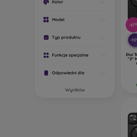
Kolor
Z
wy
ma
Model
-10
M
Ma
Typ produktu
-1
wy
ma
Etui 
Funkcje specjalne
"2" 
Jakie 
Odpowiedni dla
Pokro
powsze
Wyników
Gu
Ch
za
Tw
si
S