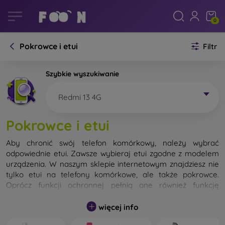
0
Pokrowce i etui
Filtr
Szybkie wyszukiwanie
Redmi 13 4G
Pokrowce i etui
Aby chronić swój telefon komórkowy, należy wybrać
odpowiednie etui. Zawsze wybieraj etui zgodne z modelem
urządzenia. W naszym sklepie internetowym znajdziesz nie
tylko etui na telefony komórkowe, ale także pokrowce.
Oprócz funkcji ochronnej pełnią one również funkcję
designerską.
więcej info
Pokrowiec na telefon komórkowy możemy również nazwać
tylną obudową. Jego zadaniem jest ochrona tylnej części