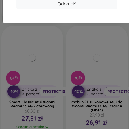
magazynie
Odrzucić
-54%
-10%
Zniżka z
Zniżka z
-10%
-10%
PROTECT10
PROTECT1
kuponem
kuponem
Smart Classic etui Xiaomi
mobilNET silikonowe etui do
Redmi 13 4G - czerwony
Xiaomi Redmi 13 4G, czarne
(Fiber)
60,90 zł
29,90 zł
27,81 zł
26,91 zł
Ostatnia sztuka w