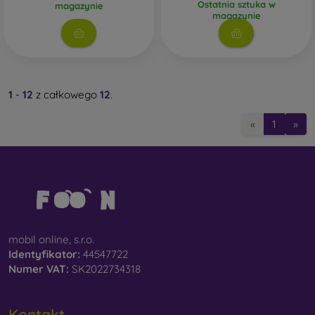
Ostatnia sztuka w
magazynie
magazynie
1
-
12
z całkowego
12
.
«
1
»
mobil online, s.r.o.
Identyfikator:
44547722
Numer VAT:
SK2022734318
Kontakt