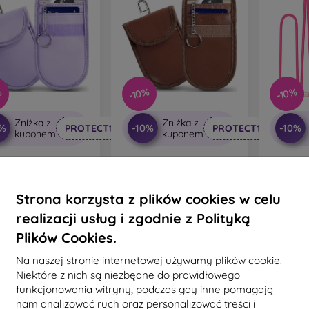
%
-10%
-10%
Zniżka z
Zniżka z
0%
-10%
-10%
PROTECT10
PROTECT10
kuponem
kuponem
Tech-Protect KLR100
Etui Tech-Protect KLR100
Sznur T
i RFID na klucze -
Etui RFID na klucze -
Rope C
lavender
espresso
p
76,90 zł
76,90 zł
Strona korzysta z plików cookies w celu
69,21 zł
69,21 zł
5
realizacji usług i zgodnie z Polityką
a stanie: > 5 szt.
Na stanie: > 5 szt.
Na st
Plików Cookies.
Na naszej stronie internetowej używamy plików cookie.
Niektóre z nich są niezbędne do prawidłowego
funkcjonowania witryny, podczas gdy inne pomagają
nam analizować ruch oraz personalizować treści i