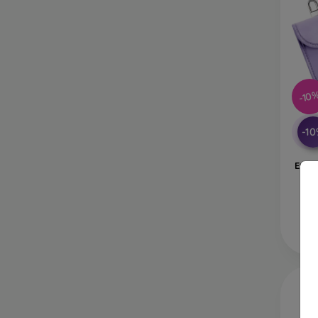
-10
-1
Etui 
Etu
N