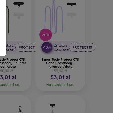
-10%
Zniżka z
Zniżka z
-10%
PROTECT10
PROTECT10
kuponem
kuponem
ech-Protect C7S
Sznur Tech-Protect C7S
ossbody - hunter
Rope Crossbody -
reen/złoty
lavender/złoty
58,90 zł
58,90 zł
3,01 zł
53,01 zł
anie: > 5 szt.
Na stanie: > 5 szt.