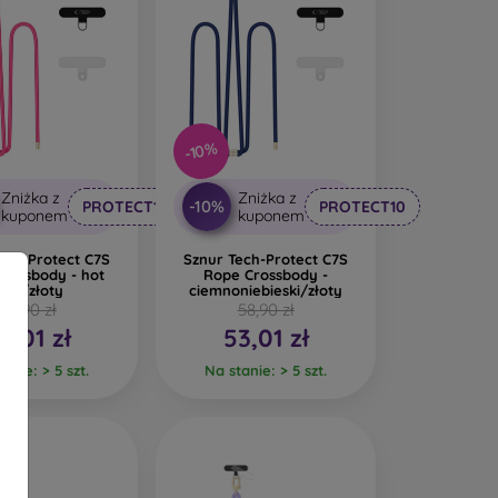
-10%
Zniżka z
Zniżka z
-10%
PROTECT10
PROTECT10
kuponem
kuponem
ech-Protect C7S
Sznur Tech-Protect C7S
rossbody - hot
Rope Crossbody -
ink/złoty
ciemnoniebieski/złoty
58,90 zł
58,90 zł
3,01 zł
53,01 zł
anie: > 5 szt.
Na stanie: > 5 szt.