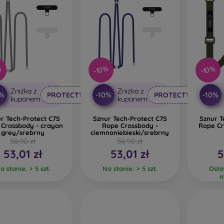
%
-10%
-10%
Zniżka z
Zniżka z
0%
-10%
-10%
PROTECT10
PROTECT10
kuponem
kuponem
r Tech-Protect C7S
Sznur Tech-Protect C7S
Sznur T
 Crossbody - crayon
Rope Crossbody -
Rope Cr
grey/srebrny
ciemnoniebieski/srebrny
58,90 zł
58,90 zł
53,01 zł
53,01 zł
5
a stanie: > 5 szt.
Na stanie: > 5 szt.
Osta
m