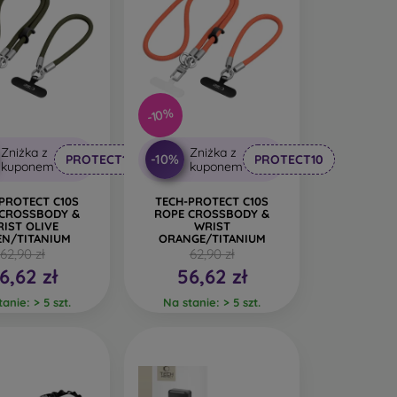
-10%
Zniżka z
Zniżka z
-10%
PROTECT10
PROTECT10
kuponem
kuponem
PROTECT C10S
TECH-PROTECT C10S
 CROSSBODY &
ROPE CROSSBODY &
IST OLIVE
WRIST
EN/TITANIUM
ORANGE/TITANIUM
62,90 zł
62,90 zł
6,62 zł
56,62 zł
anie: > 5 szt.
Na stanie: > 5 szt.