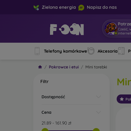
Zielona energia
Napisz do nas
Potrz
Cześć, 
Telefony komórkowe
Akcesoria
P
Pokrowce i etui
Mini torebki
Min
Filtr
Dostępność
Po
Cena
21.89
-
161.90
zł