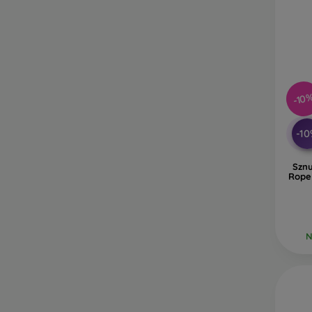
-10
-1
Sznu
Rope
N