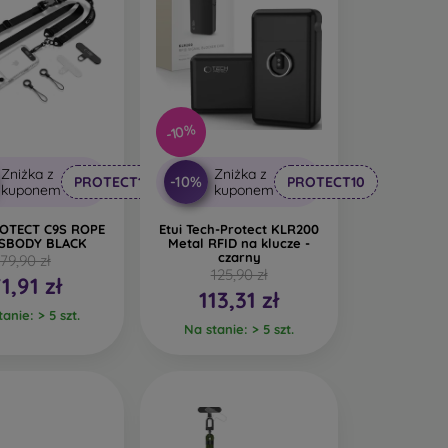
-10%
Zniżka z
Zniżka z
-10%
PROTECT10
PROTECT10
kuponem
kuponem
OTECT C9S ROPE
Etui Tech-Protect KLR200
SBODY BLACK
Metal RFID na klucze -
czarny
79,90 zł
125,90 zł
1,91 zł
113,31 zł
anie: > 5 szt.
Na stanie: > 5 szt.