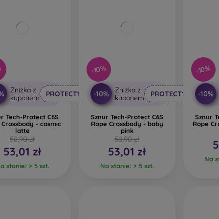
%
-10%
-10%
Zniżka z
Zniżka z
0%
-10%
-10%
PROTECT10
PROTECT10
kuponem
kuponem
r Tech-Protect C6S
Sznur Tech-Protect C6S
Sznur T
 Crossbody - cosmic
Rope Crossbody - baby
Rope Cr
latte
pink
58,90 zł
58,90 zł
5
53,01 zł
53,01 zł
Na st
a stanie: > 5 szt.
Na stanie: > 5 szt.