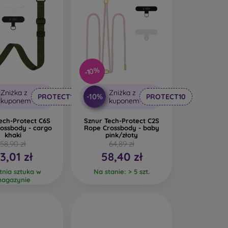
-10%
Zniżka z
Zniżka z
-10%
PROTECT10
PROTECT10
kuponem
kuponem
ech-Protect C6S
Sznur Tech-Protect C2S
ossbody - cargo
Rope Crossbody - baby
khaki
pink/złoty
58,90 zł
64,89 zł
3,01 zł
58,40 zł
tnia sztuka w
Na stanie: > 5 szt.
agazynie