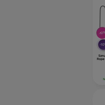
-10
-1
Sznu
Rope
N