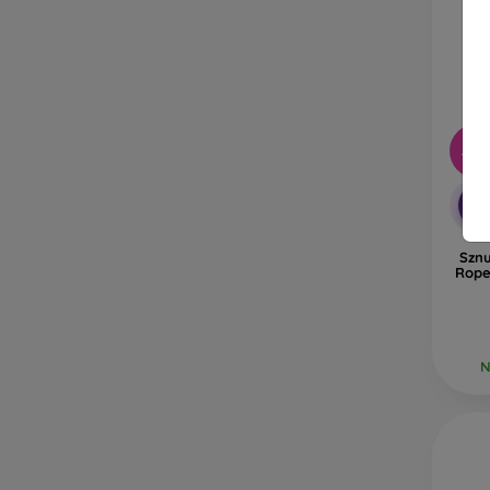
-10
-1
Sznu
Rope
N