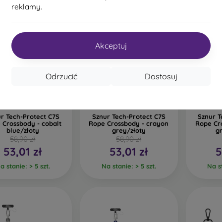
reklamy.
Akceptuj
%
-10%
-10%
Odrzucić
Dostosuj
Zniżka z
Zniżka z
0%
-10%
-10%
PROTECT10
PROTECT10
kuponem
kuponem
r Tech-Protect C7S
Sznur Tech-Protect C7S
Sznur T
 Crossbody - cobalt
Rope Crossbody - crayon
Rope Cr
blue/złoty
grey/złoty
g
58,90 zł
58,90 zł
53,01 zł
53,01 zł
5
a stanie: > 5 szt.
Na stanie: > 5 szt.
Na st