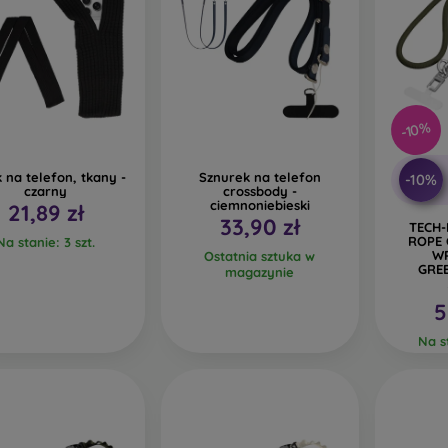
-10%
 na telefon, tkany -
Sznurek na telefon
-10%
czarny
crossbody -
ciemnoniebieski
21,89 zł
33,90 zł
TECH-
ROPE
Na stanie: 3 szt.
WR
Ostatnia sztuka w
GRE
magazynie
5
Na st