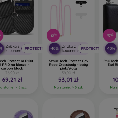
%
-10%
-10%
Zniżka z
Zniżka z
0%
-10%
-10%
PROTECT10
PROTECT10
kuponem
kuponem
Tech-Protect KLR100
Sznur Tech-Protect C7S
Etui Tec
i RFID na klucze -
Rope Crossbody - baby
Etui R
carbon black
pink/złoty
76,90 zł
58,90 zł
69,21 zł
53,01 zł
1
a stanie: > 5 szt.
Na stanie: > 5 szt.
Na st