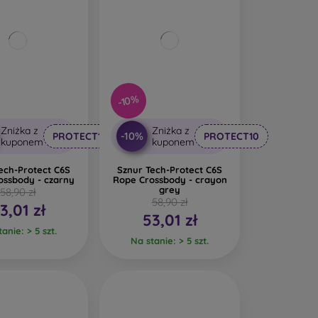
-10%
Zniżka z
Zniżka z
-10%
PROTECT10
PROTECT10
kuponem
kuponem
ech-Protect C6S
Sznur Tech-Protect C6S
ossbody - czarny
Rope Crossbody - crayon
grey
58,90 zł
58,90 zł
3,01 zł
53,01 zł
anie: > 5 szt.
Na stanie: > 5 szt.