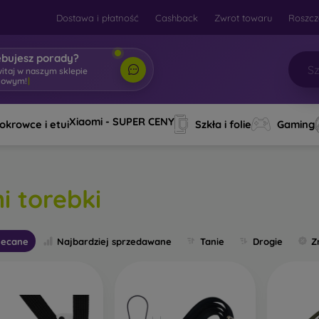
Dostawa i płatność
Cashback
Zwrot towaru
Roszcz
ebujesz porady?
witaj w nasz
|
Xiaomi - SUPER CENY
okrowce i etui
Szkła i folie
Gaming
i torebki
lecane
Najbardziej sprzedawane
Tanie
Drogie
Z