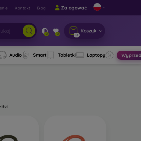
Zalogować
enie
Kontakt
Blog
Koszyk
0
0
0
Audio
Smart
Tabletki
Laptopy
Wyprzed
niżki