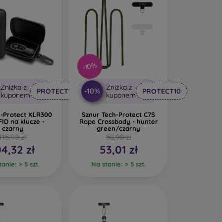
-10%
Zniżka z
Zniżka z
-10%
PROTECT10
PROTECT10
kuponem
kuponem
h-Protect KLR300
Sznur Tech-Protect C7S
FID na klucze -
Rope Crossbody - hunter
czarny
green/czarny
115,90 zł
58,90 zł
04,32 zł
53,01 zł
anie: > 5 szt.
Na stanie: > 5 szt.