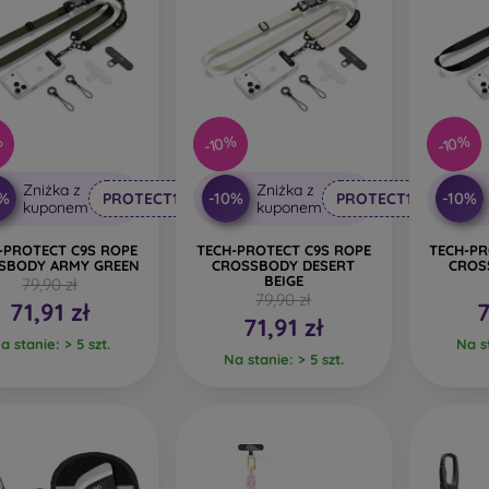
%
-10%
-10%
Zniżka z
Zniżka z
0%
-10%
-10%
PROTECT10
PROTECT10
kuponem
kuponem
-PROTECT C9S ROPE
TECH-PROTECT C9S ROPE
TECH-PR
SBODY ARMY GREEN
CROSSBODY DESERT
CROS
BEIGE
79,90 zł
79,90 zł
71,91 zł
7
71,91 zł
a stanie: > 5 szt.
Na st
Na stanie: > 5 szt.