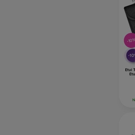
-10
-1
Etui 
Etu
N