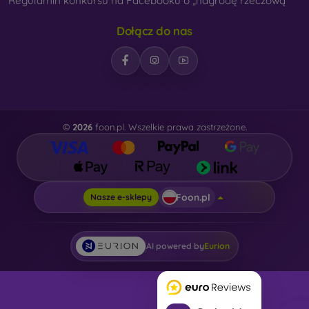
Regulamin konkursu na Facebooku o „nagrodę rzeczową“
Dołącz do nas
©
2026
foon.pl. Wszelkie prawa zastrzeżone.
Foon.pl
Nasze e-sklepy
AI powered by
Eurion