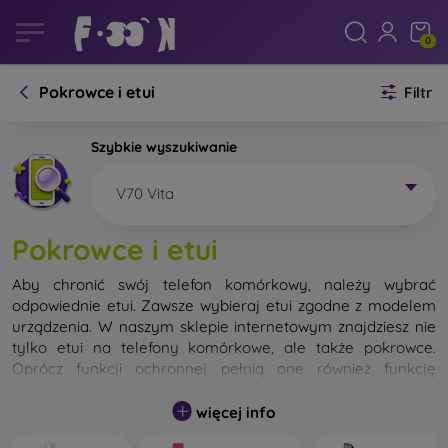
0
Pokrowce i etui
Filtr
Szybkie wyszukiwanie
V70 Vita
Pokrowce i etui
Aby chronić swój telefon komórkowy, należy wybrać
odpowiednie etui. Zawsze wybieraj etui zgodne z modelem
urządzenia. W naszym sklepie internetowym znajdziesz nie
tylko etui na telefony komórkowe, ale także pokrowce.
Oprócz funkcji ochronnej pełnią one również funkcję
designerską.
więcej info
Pokrowiec na telefon komórkowy możemy również nazwać
tylną obudową. Jego zadaniem jest ochrona tylnej części