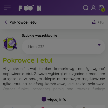
0
Pokrowce i etui
Filtr
Szybkie wyszukiwanie
Moto G32
Pokrowce i etui
Aby chronić swój telefon komórkowy, należy wybrać
odpowiednie etui. Zawsze wybieraj etui zgodne z modelem
urządzenia. W naszym sklepie internetowym znajdziesz nie
tylko etui na telefony komórkowe, ale także pokrowce.
Oprócz funkcji ochronnej pełnią one również funkcję
designerską.
więcej info
Pokrowiec na telefon komórkowy możemy również nazwać
tylną obudową. Jego zadaniem jest ochrona tylnej części