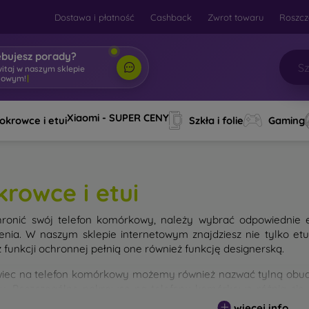
Dostawa i płatność
Cashback
Zwrot towaru
Roszcz
ebujesz porady?
witaj w naszym sklepie
towym!
|
Xiaomi - SUPER CENY
okrowce i etui
Szkła i folie
Gaming
krowce i etui
ronić swój telefon komórkowy, należy wybrać odpowiednie 
enia. W naszym sklepie internetowym znajdziesz nie tylko et
 funkcji ochronnej pełnią one również funkcję designerską.
iec na telefon komórkowy możemy również nazwać tylną obudo
nu. Poszczególne pokrowce na telefony komórkowe różnią się
ałem użytym do ich produkcji.
więcej info