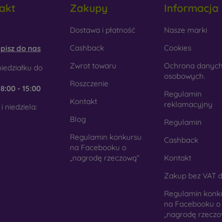
akt
Zakupy
Informacja
tyku. Jest to precyzyjne wykonanie z dbałością o szczegóły.
obilonline.sk
Dostawa i płatność
Nasze marki
rewno
- Dzięki połączeniu drewna i materiału TPU otrzymujesz
 telefon. Do produkcji użyto wysokiej jakości naturalnego drewn
Cashback
Cookies
pisz do nas
kło
- Szkło służy jedynie jako uzupełnienie pokrowców. Dod
Zwrot towaru
Ochrona danyc
iedziałku do
mórkowych. Wadą jest to, że po upadku szklana obudowa może
osobowych.
Roszczenie
e
8:00 - 15:00
teriał z recyklingu
- Kompostowalne pokrowce na telef
Regulamin
Kontakt
chodzących z recyklingu, dzięki czemu mogą rozkładać się w 
reklamacyjny
i niedziela:
st obecnie bardzo ważna.
Blog
Regulamin
Regulamin konkursu
Cashback
ym sklepie internetowym FOON można znaleźć dziesiątki int
na Facebooku o
nych z różnych materiałów. Po prostu wybierz swój.
„nagrodę rzeczową“
Kontakt
Zakup bez VAT d
Regulamin konk
na Facebooku o
„nagrodę rzeczo