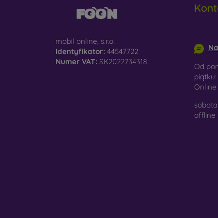
Kont
do
info@m
D
na
mobil online, s.r.o.
Na
Identyfikator:
44547722
Sz
Numer VAT:
SK2022734318
Od pon
ko
piątku:
Onlin
Ma
po
sobota 
je
offline
W nasz
wykona