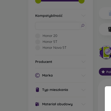
Jakie 
Kompatybilność
Po
os
pr
os
Honor 20
ic
Honor 5T
Mo
oc
Honor Nova 5T
St
Producent
ga
sp
Po
za
Marka
W
wy
Typ mieszkania
za
wo
Materiał obudowy
wi