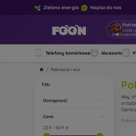
Zielona energia
Napisz do nas
Potrz
Cześć, 
interne
Telefony komórkowe
Akcesoria
P
Pokrowce i etui
Po
Filtr
Aby ch
Dostępność
urządz
Oprócz
Cena
Pokrow
telefo
22.9
-
68.9
zł
materi