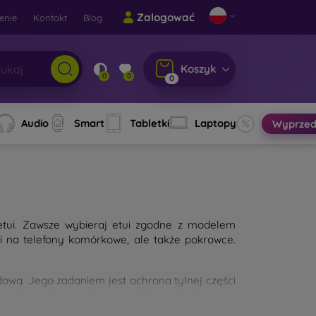
Zalogować
enie
Kontakt
Blog
Koszyk
0
0
0
Audio
Smart
Tabletki
Laptopy
Wyprzed
etui. Zawsze wybieraj etui zgodne z modelem
ui na telefony komórkowe, ale także pokrowce.
wą. Jego zadaniem jest ochrona tylnej części
 między sobą przede wszystkim grubością oraz