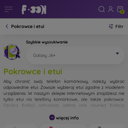
0
Pokrowce i etui
Filtr
Szybkie wyszukiwanie
Galaxy J6+
Pokrowce i etui
Aby chronić swój telefon komórkowy, należy wybrać
odpowiednie etui. Zawsze wybieraj etui zgodne z modelem
urządzenia. W naszym sklepie internetowym znajdziesz nie
tylko etui na telefony komórkowe, ale także pokrowce.
Oprócz funkcji ochronnej pełnią one również funkcję
designerską.
więcej info
Pokrowiec na telefon komórkowy możemy również nazwać
tylną obudową. Jego zadaniem jest ochrona tylnej części