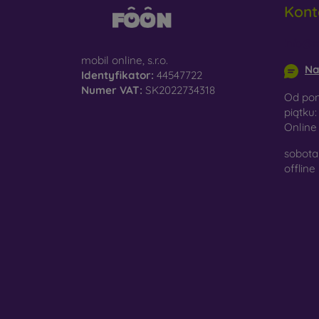
Kont
do
info@m
D
na
mobil online, s.r.o.
Na
Identyfikator:
44547722
Sz
Numer VAT:
SK2022734318
Od pon
ko
piątku:
Onlin
Ma
po
sobota 
je
offline
W nasz
wykona