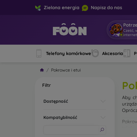
Zielona energia
Napisz do nas
Potrz
Cześć, 
interne
Telefony komórkowe
Akcesoria
P
Pokrowce i etui
Po
Filtr
Aby ch
Dostępność
urządz
Oprócz
Kompatybilność
Pokrow
telefo
materi