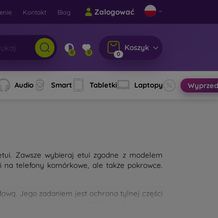
Zalogować
enie
Kontakt
Blog
Koszyk
0
0
0
Audio
Smart
Tabletki
Laptopy
Wyprzed
etui. Zawsze wybieraj etui zgodne z modelem
ui na telefony komórkowe, ale także pokrowce.
wą. Jego zadaniem jest ochrona tylnej części
 między sobą przede wszystkim grubością oraz