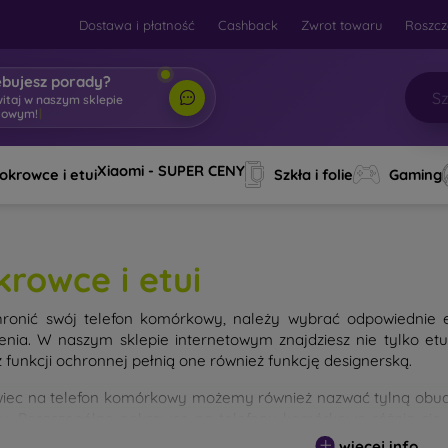
Dostawa i płatność
Cashback
Zwrot towaru
Roszcz
ebujesz porady?
witaj w naszym sklepie
towym!
|
Xiaomi - SUPER CENY
okrowce i etui
Szkła i folie
Gaming
krowce i etui
ronić swój telefon komórkowy, należy wybrać odpowiednie 
enia. W naszym sklepie internetowym znajdziesz nie tylko et
 funkcji ochronnej pełnią one również funkcję designerską.
iec na telefon komórkowy możemy również nazwać tylną obudo
nu. Poszczególne pokrowce na telefony komórkowe różnią się
ałem użytym do ich produkcji.
więcej info