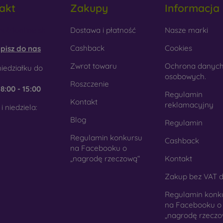
akt
Zakupy
Informacja
tyku. Jest to precyzyjne wykonanie z dbałością o szczegóły.
obilonline.sk
Dostawa i płatność
Nasze marki
rewno
- Dzięki połączeniu drewna i materiału TPU otrzymujesz
 telefon. Do produkcji użyto wysokiej jakości naturalnego drewn
Cashback
Cookies
pisz do nas
kło
- Szkło służy jedynie jako uzupełnienie pokrowców. Dod
Zwrot towaru
Ochrona danyc
iedziałku do
mórkowych. Wadą jest to, że po upadku szklana obudowa może
osobowych.
Roszczenie
e
8:00 - 15:00
teriał z recyklingu
- Kompostowalne pokrowce na telef
Regulamin
Kontakt
chodzących z recyklingu, dzięki czemu mogą rozkładać się w 
reklamacyjny
i niedziela:
st obecnie bardzo ważna.
Blog
Regulamin
Regulamin konkursu
Cashback
ym sklepie internetowym FOON można znaleźć dziesiątki int
na Facebooku o
nych z różnych materiałów. Po prostu wybierz swój.
„nagrodę rzeczową“
Kontakt
Zakup bez VAT d
Regulamin konk
na Facebooku o
„nagrodę rzeczo