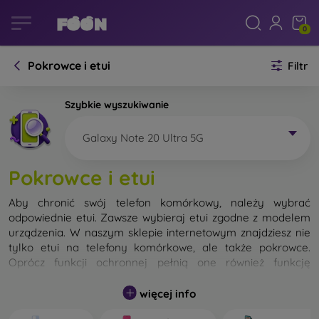
0
Pokrowce i etui
Filtr
Szybkie wyszukiwanie
Galaxy Note 20 Ultra 5G
Pokrowce i etui
Aby chronić swój telefon komórkowy, należy wybrać
odpowiednie etui. Zawsze wybieraj etui zgodne z modelem
urządzenia. W naszym sklepie internetowym znajdziesz nie
tylko etui na telefony komórkowe, ale także pokrowce.
Oprócz funkcji ochronnej pełnią one również funkcję
designerską.
więcej info
Pokrowiec na telefon komórkowy możemy również nazwać
tylną obudową. Jego zadaniem jest ochrona tylnej części