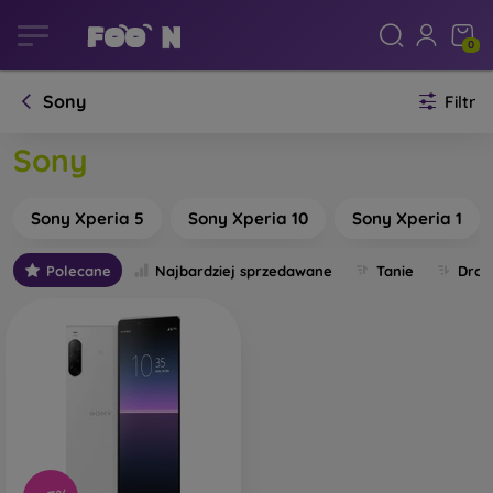
0
Sony
Filtr
Sony
Sony Xperia 5
Sony Xperia 10
Sony Xperia 1
Polecane
Najbardziej sprzedawane
Tanie
Drog