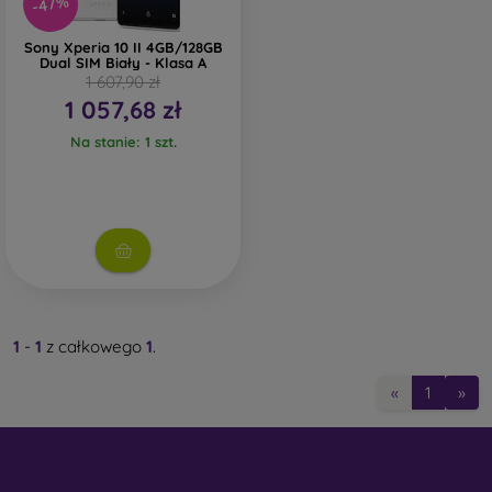
-47%
Sony Xperia 10 II 4GB/128GB
Dual SIM Biały - Klasa A
1 607,90 zł
1 057,68 zł
Na stanie: 1 szt.
1
-
1
z całkowego
1
.
«
1
»