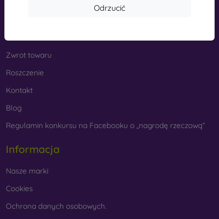
Odrzucić
Dostawa i płatność
Cashback
Zwrot towaru
Roszczenie
Kontakt
Blog
Regulamin konkursu na Facebooku o „nagrodę rzeczową“
Informacja
Nasze marki
Cookies
Ochrona danych osobowych.