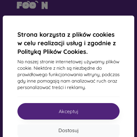
mobil online, s.r.o.
Identyfikator:
44547722
Strona korzysta z plików cookies
Numer VAT:
SK2022734318
w celu realizacji usług i zgodnie z
Polityką Plików Cookies.
Kontakt
Na naszej stronie internetowej używamy plików
cookie. Niektóre z nich są niezbędne do
info@mobilonline.sk
prawidłowego funkcjonowania witryny, podczas
Napisz do nas
gdy inne pomagają nam analizować ruch oraz
personalizować treści i reklamy.
Od poniedziałku do piątku:
Online
8:00 - 15:00
sobota i niedziela:
Akceptuj
offline
Dostosuj
Zakupy