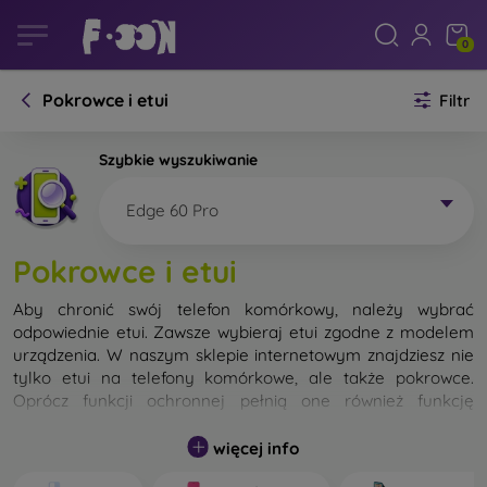
0
Pokrowce i etui
Filtr
Szybkie wyszukiwanie
Edge 60 Pro
Pokrowce i etui
Aby chronić swój telefon komórkowy, należy wybrać
odpowiednie etui. Zawsze wybieraj etui zgodne z modelem
urządzenia. W naszym sklepie internetowym znajdziesz nie
tylko etui na telefony komórkowe, ale także pokrowce.
Oprócz funkcji ochronnej pełnią one również funkcję
designerską.
więcej info
Pokrowiec na telefon komórkowy możemy również nazwać
tylną obudową. Jego zadaniem jest ochrona tylnej części