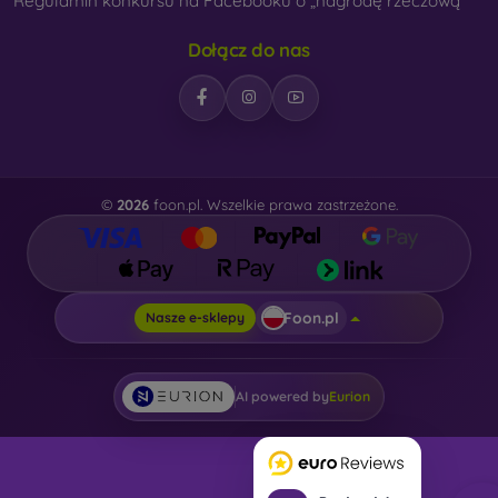
Regulamin konkursu na Facebooku o „nagrodę rzeczową“
Dołącz do nas
©
2026
foon.pl. Wszelkie prawa zastrzeżone.
Foon.pl
Nasze e-sklepy
AI powered by
Eurion