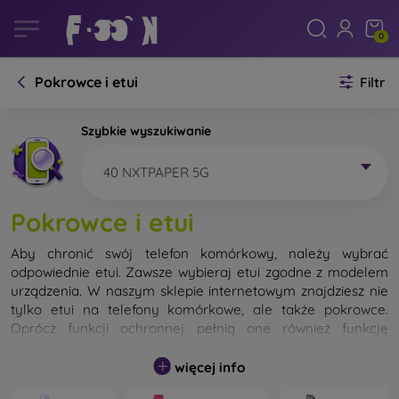
0
Pokrowce i etui
Filtr
Szybkie wyszukiwanie
40 NXTPAPER 5G
Pokrowce i etui
Aby chronić swój telefon komórkowy, należy wybrać
odpowiednie etui. Zawsze wybieraj etui zgodne z modelem
urządzenia. W naszym sklepie internetowym znajdziesz nie
tylko etui na telefony komórkowe, ale także pokrowce.
Oprócz funkcji ochronnej pełnią one również funkcję
designerską.
więcej info
Pokrowiec na telefon komórkowy możemy również nazwać
tylną obudową. Jego zadaniem jest ochrona tylnej części