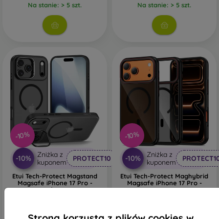
Na stanie: > 5 szt.
Na stanie: > 5 szt.
-10%
-10%
Zniżka z
Zniżka z
-10%
-10%
PROTECT10
PROTECT1
kuponem
kuponem
Etui Tech-Protect Magstand
Etui Tech-Protect Maghybrid
Magsafe iPhone 17 Pro -
Magsafe iPhone 17 Pro -
matné czarne
czarno-czerwone
87,90 zł
73,90 zł
79,10 zł
66,51 zł
Strona korzysta z plików cookies w