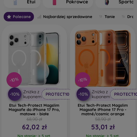
Etui
Pokrowce
Sporto
telefonu. Poszczególne pokrowce na telefony komórkowe
różnią się między sobą przede wszystkim grubością oraz
Polecane
Najbardziej sprzedawane
Tanie
Drog
materiałem użytym do ich produkcji.
Jakie są rodzaje pokrowców na telefony komórkowe?
Podstawowe pokrowce na telefony komórkowe o
grubości 0,3 mm
- Są to ultracienkie gumowe lub
silikonowe osłony, które charakteryzują się doskonałą
elastycznością i niezawodnością. Najczęściej
produkowane są jako przezroczyste. Przezroczysty
pokrowiec na telefon komórkowy o grubości 0,3 mm
-10%
-10%
jest szczególnie odpowiedni dla osób, które nie chcą
ukrywać swojego smartfona i chcą pokazać światu jego
Zniżka z
Zniżka z
ładny kolor. Jednak nadal chcą, aby ich telefon był
-10%
-10%
PROTECT10
PROTECT1
kuponem
kuponem
chroniony. Jego zaletą jest to, że nie wytłacza
Etui Tech-Protect Magslim
Etui Tech-Protect Magslim
samoprzylepnego szkła ochronnego na telefonie.
Magsafe do iPhone 17 Pro,
Magsafe iPhone 17 Pro -
Można więc sięgnąć również po szkło hartowane 3D
matowe - białe
matné/cosmic orange
typu full-face, które wraz z pokrowcem zapewni idealną
68,90 zł
58,90 zł
ochronę. Jego jedyną wadą jest słabszy efekt
62,02 zł
53,01 zł
amortyzacji po upadku.
Na stanie: > 5 szt.
Na stanie: > 5 szt.