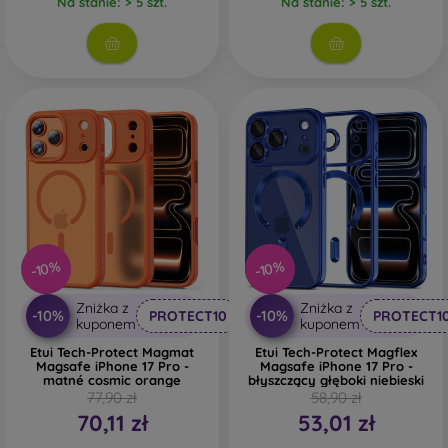
Na stanie: > 5 szt.
Na stanie: > 5 szt.
Szkło
- Szkło służy jedynie jako uzupełnienie
pokrowców. Dodają one ciekawego wyglądu
obudowom telefonów komórkowych. Wadą jest to, że
po upadku szklana obudowa może pęknąć.
Materiał z recyklingu
- Kompostowalne pokrowce na
telefony komórkowe są wykonane z materiałów
pochodzących z recyklingu, dzięki czemu mogą
rozkładać się w 100% w naturze. Troska o środowisko
naturalne jest obecnie bardzo ważna.
-10%
-10%
W naszym sklepie internetowym FOON można znaleźć
dziesiątki interesujących pokrowców na telefony
Zniżka z
Zniżka z
-10%
-10%
PROTECT10
PROTECT1
komórkowe wykonanych z różnych materiałów. Po prostu
kuponem
kuponem
wybierz swój.
Etui Tech-Protect Magmat
Etui Tech-Protect Magflex
Magsafe iPhone 17 Pro -
Magsafe iPhone 17 Pro -
matné cosmic orange
błyszczący głęboki niebieski
77,90 zł
58,90 zł
70,11 zł
53,01 zł