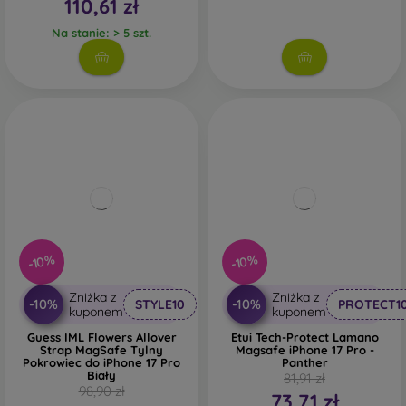
110,61 zł
Na stanie: > 5 szt.
-10%
-10%
Zniżka z
Zniżka z
-10%
-10%
STYLE10
PROTECT1
kuponem
kuponem
Guess IML Flowers Allover
Etui Tech-Protect Lamano
Strap MagSafe Tylny
Magsafe iPhone 17 Pro -
Pokrowiec do iPhone 17 Pro
Panther
Biały
81,91 zł
98,90 zł
73,71 zł