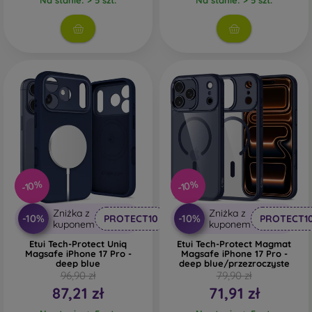
Guma i silikon
- Materiały te są najczęściej
wykorzystywane do produkcji pokrowców na telefony
komórkowe. Charakteryzują się one odpornością na
uderzenia i elastycznością, dzięki czemu pokrowiec
można bardzo łatwo założyć na telefon.
Tworzywo sztuczne
- Plastikowe etui na telefony
komórkowe są również bardzo popularne. Są one
mocniejsze niż silikonowe, ale nie mają tak dobrych
właściwości amortyzujących.
Skóra
- Skórzane etui na telefony komórkowe są
-10%
-10%
bardziej wytrzymałe niż etui syntetyczne i bardzo
przyjemne w dotyku. Jest to precyzyjne wykonanie z
Zniżka z
Zniżka z
-10%
-10%
PROTECT10
PROTECT1
dbałością o szczegóły.
kuponem
kuponem
Etui Tech-Protect Uniq
Etui Tech-Protect Magmat
Drewno
- Dzięki połączeniu drewna i materiału TPU
Magsafe iPhone 17 Pro -
Magsafe iPhone 17 Pro -
otrzymujesz trwały, niepowtarzalny i oryginalny
deep blue
deep blue/przezroczyste
96,90 zł
79,90 zł
pokrowiec na telefon. Do produkcji użyto wysokiej
87,21 zł
71,91 zł
jakości naturalnego drewna o naturalnej fakturze i
ciekawych detalach.