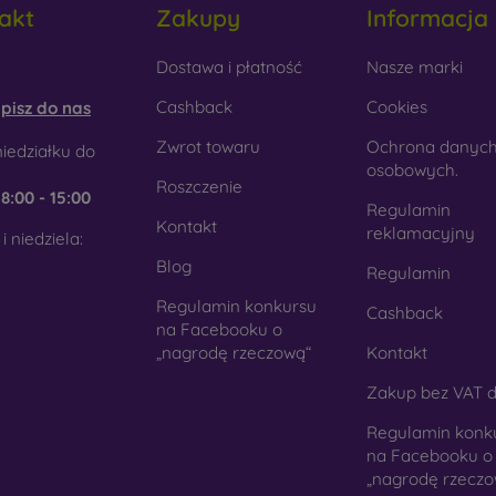
akt
Zakupy
Informacja
tyku. Jest to precyzyjne wykonanie z dbałością o szczegóły.
obilonline.sk
Dostawa i płatność
Nasze marki
rewno
- Dzięki połączeniu drewna i materiału TPU otrzymujesz
 telefon. Do produkcji użyto wysokiej jakości naturalnego drewn
Cashback
Cookies
pisz do nas
kło
- Szkło służy jedynie jako uzupełnienie pokrowców. Dod
Zwrot towaru
Ochrona danyc
iedziałku do
mórkowych. Wadą jest to, że po upadku szklana obudowa może
osobowych.
Roszczenie
e
8:00 - 15:00
teriał z recyklingu
- Kompostowalne pokrowce na telef
Regulamin
Kontakt
chodzących z recyklingu, dzięki czemu mogą rozkładać się w 
reklamacyjny
i niedziela:
st obecnie bardzo ważna.
Blog
Regulamin
Regulamin konkursu
Cashback
ym sklepie internetowym FOON można znaleźć dziesiątki int
na Facebooku o
nych z różnych materiałów. Po prostu wybierz swój.
„nagrodę rzeczową“
Kontakt
Zakup bez VAT d
Regulamin konk
na Facebooku o
„nagrodę rzeczo