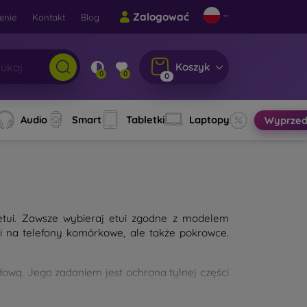
Zalogować
enie
Kontakt
Blog
Koszyk
0
0
0
Audio
Smart
Tabletki
Laptopy
Wyprzed
etui. Zawsze wybieraj etui zgodne z modelem
ui na telefony komórkowe, ale także pokrowce.
wą. Jego zadaniem jest ochrona tylnej części
 między sobą przede wszystkim grubością oraz