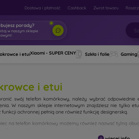
Dostawa i płatność
Cashback
Zwrot towaru
Roszcz
ebujesz porady?
witaj w naszym sklepie
towym!
|
Xiaomi - SUPER CENY
okrowce i etui
Szkła i folie
Gaming
krowce i etui
ronić swój telefon komórkowy, należy wybrać odpowiednie 
enia. W naszym sklepie internetowym znajdziesz nie tylko et
 funkcji ochronnej pełnią one również funkcję designerską.
iec na telefon komórkowy możemy również nazwać tylną obudo
nu. Poszczególne pokrowce na telefony komórkowe różnią się
ałem użytym do ich produkcji.
więcej info