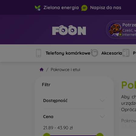
Zielona energia
Napisz do nas
Potrz
Cześć, 
interne
Telefony komórkowe
Akcesoria
P
Pokrowce i etui
Po
Filtr
Aby ch
Dostępność
urządz
Oprócz
Cena
Pokrow
telefo
21.89
-
43.90
zł
materi