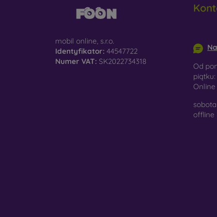
Kont
do
info@m
D
na
mobil online, s.r.o.
Na
Identyfikator:
44547722
Sz
Numer VAT:
SK2022734318
Od pon
ko
piątku:
Onlin
Ma
po
sobota 
je
offline
W nasz
wykona