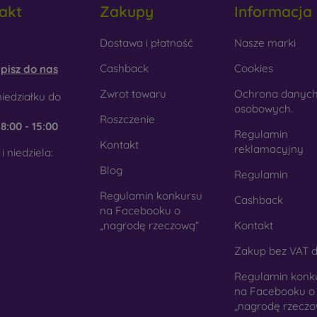
akt
Zakupy
Informacja
tyku. Jest to precyzyjne wykonanie z dbałością o szczegóły.
obilonline.sk
Dostawa i płatność
Nasze marki
rewno
- Dzięki połączeniu drewna i materiału TPU otrzymujesz
 telefon. Do produkcji użyto wysokiej jakości naturalnego drewn
Cashback
Cookies
pisz do nas
kło
- Szkło służy jedynie jako uzupełnienie pokrowców. Dod
Zwrot towaru
Ochrona danyc
iedziałku do
mórkowych. Wadą jest to, że po upadku szklana obudowa może
osobowych.
Roszczenie
e
8:00 - 15:00
teriał z recyklingu
- Kompostowalne pokrowce na telef
Regulamin
Kontakt
chodzących z recyklingu, dzięki czemu mogą rozkładać się w 
reklamacyjny
i niedziela:
st obecnie bardzo ważna.
Blog
Regulamin
Regulamin konkursu
Cashback
ym sklepie internetowym FOON można znaleźć dziesiątki int
na Facebooku o
nych z różnych materiałów. Po prostu wybierz swój.
„nagrodę rzeczową“
Kontakt
Zakup bez VAT d
Regulamin konk
na Facebooku o
„nagrodę rzeczo