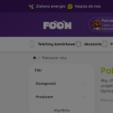
Zielona energia
Napisz do nas
Potrz
Cześć, 
interne
Telefony komórkowe
Akcesoria
P
Pokrowce i etui
Po
Filtr
Aby ch
Dostępność
urządz
Oprócz
Producent
Pokrow
telefo
Wyników
materi