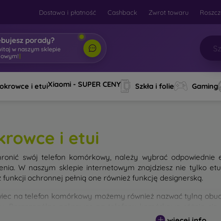
Dostawa i płatność
Cashback
Zwrot towaru
Roszcz
ebujesz porady?
witaj w naszym sklepie
towym!
|
Xiaomi - SUPER CENY
okrowce i etui
Szkła i folie
Gaming
krowce i etui
ronić swój telefon komórkowy, należy wybrać odpowiednie 
enia. W naszym sklepie internetowym znajdziesz nie tylko et
 funkcji ochronnej pełnią one również funkcję designerską.
iec na telefon komórkowy możemy również nazwać tylną obudo
nu. Poszczególne pokrowce na telefony komórkowe różnią się
ałem użytym do ich produkcji.
więcej info