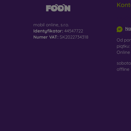
Kont
do
info@m
D
na
mobil online, s.r.o.
Na
Identyfikator:
44547722
Sz
Numer VAT:
SK2022734318
Od pon
ko
piątku:
Onlin
Ma
po
sobota 
je
offline
W nasz
wykona