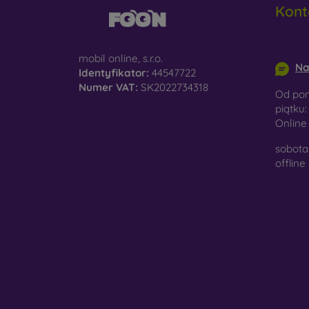
Kont
do
info@m
D
na
mobil online, s.r.o.
Na
Identyfikator:
44547722
Sz
Numer VAT:
SK2022734318
Od pon
ko
piątku:
Onlin
Ma
po
sobota 
je
offline
W nasz
wykona