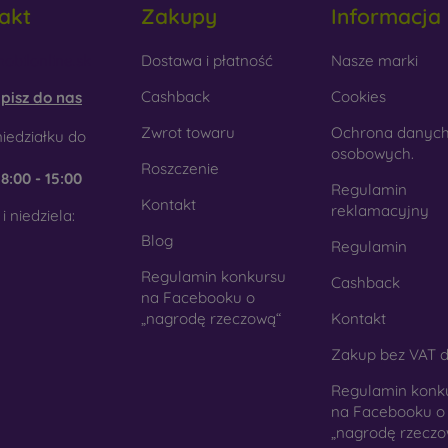
akt
Zakupy
Informacja
tyku. Jest to precyzyjne wykonanie z dbałością o szczegóły.
obilonline.sk
Dostawa i płatność
Nasze marki
rewno
- Dzięki połączeniu drewna i materiału TPU otrzymujesz
 telefon. Do produkcji użyto wysokiej jakości naturalnego drewn
Cashback
Cookies
pisz do nas
kło
- Szkło służy jedynie jako uzupełnienie pokrowców. Dod
Zwrot towaru
Ochrona danyc
iedziałku do
mórkowych. Wadą jest to, że po upadku szklana obudowa może
osobowych.
Roszczenie
e
8:00 - 15:00
teriał z recyklingu
- Kompostowalne pokrowce na telef
Regulamin
Kontakt
chodzących z recyklingu, dzięki czemu mogą rozkładać się w 
reklamacyjny
i niedziela:
st obecnie bardzo ważna.
Blog
Regulamin
Regulamin konkursu
Cashback
ym sklepie internetowym FOON można znaleźć dziesiątki int
na Facebooku o
nych z różnych materiałów. Po prostu wybierz swój.
„nagrodę rzeczową“
Kontakt
Zakup bez VAT d
Regulamin konk
na Facebooku o
„nagrodę rzeczo