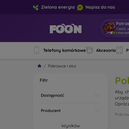
Zielona energia
Napisz do nas
Potrz
Cześć, 
interne
Telefony komórkowe
Akcesoria
P
Pokrowce i etui
Po
Filtr
Aby ch
Dostępność
urządz
Oprócz
Producent
Pokrow
telefo
Wyników
materi