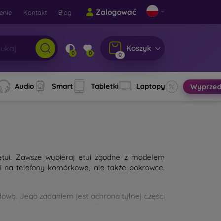
Zalogować
enie
Kontakt
Blog
Koszyk
0
0
0
Audio
Smart
Tabletki
Laptopy
Wyprzed
etui. Zawsze wybieraj etui zgodne z modelem
ui na telefony komórkowe, ale także pokrowce.
wą. Jego zadaniem jest ochrona tylnej części
 między sobą przede wszystkim grubością oraz