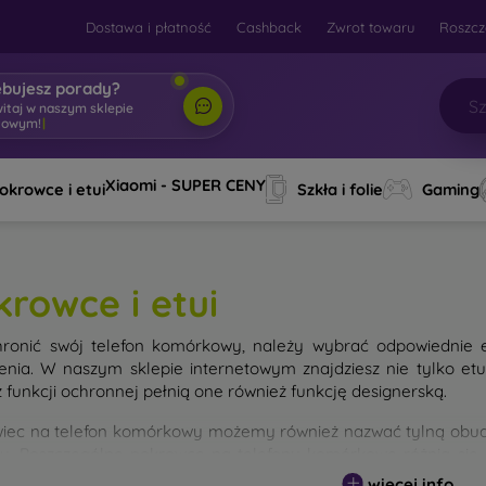
Dostawa i płatność
Cashback
Zwrot towaru
Roszcz
ebujesz porady?
witaj w naszym sklepie
towym!
|
Xiaomi - SUPER CENY
okrowce i etui
Szkła i folie
Gaming
krowce i etui
ronić swój telefon komórkowy, należy wybrać odpowiednie 
enia. W naszym sklepie internetowym znajdziesz nie tylko et
 funkcji ochronnej pełnią one również funkcję designerską.
iec na telefon komórkowy możemy również nazwać tylną obudo
nu. Poszczególne pokrowce na telefony komórkowe różnią się
ałem użytym do ich produkcji.
więcej info