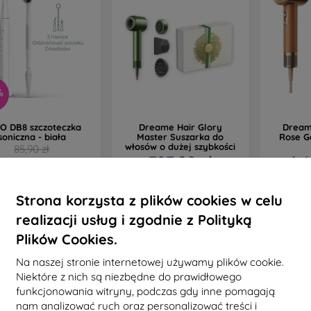
%
O DB8 szczoteczka
Dreame Hair Glory
Dream
soniczna - biała
Master Suszarka do
Rose G
włosów o dużej szybkości
85,90 zł
727,90 zł
1 
51,91 zł
Na stanie: > 5 szt.
Na st
Na stanie: 2 szt.
Strona korzysta z plików cookies w celu
realizacji usług i zgodnie z Polityką
Plików Cookies.
Na naszej stronie internetowej używamy plików cookie.
Niektóre z nich są niezbędne do prawidłowego
funkcjonowania witryny, podczas gdy inne pomagają
nam analizować ruch oraz personalizować treści i