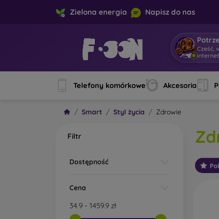
Zielona energia
Napisz do nas
Potrz
Cześć, w
Telefony komórkowe
Akcesoria
P
Smart
Styl życia
Zdrowie
Zd
Filtr
Dostępność
Po
Cena
34.9
-
1459.9
zł