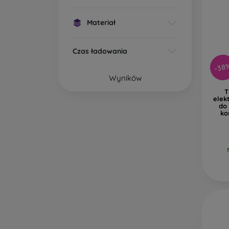
Materiał
Czas ładowania
-38
Wyników
T
elek
do 
ko