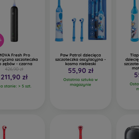
%
MOVA Fresh Pro
Paw Patrol dziecięca
Tlap
tryczna szczoteczka
szczoteczka oscylacyjna -
dzieci
o zębów - czarna
kosmo niebieski
szczote
mot
426,90 zł
55,90 zł
5
211,90 zł
Ostatnia sztuka w
Osta
magazynie
a stanie: > 5 szt.
m