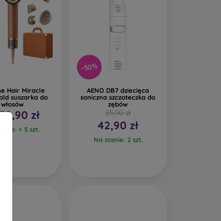
-50%
e Hair Miracle
AENO DB7 dziecięca
old suszarka do
soniczna szczoteczka do
włosów
zębów
459,90 zł
85,90 zł
42,90 zł
anie: > 5 szt.
Na stanie: 2 szt.