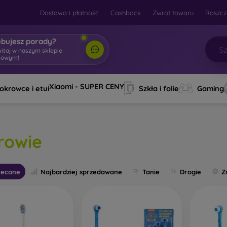
Dostawa i płatność
Cashback
Zwrot towaru
Roszcz
ebujesz porady?
itaj w nas
|
Xiaomi - SUPER CENY
okrowce i etui
Szkła i folie
Gaming
rowie
lecane
Najbardziej sprzedawane
Tanie
Drogie
Z