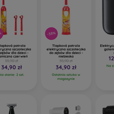
%
-38%
lapková patrola
Tlapková patrola
Elektry
tryczna szczoteczka
elektryczna szczoteczka
golen
zębów dla dzieci -
do zębów dla dzieci -
smiczna czerwień
niebieska
12
55,90 zł
55,90 zł
34,90 zł
34,90 zł
Na st
Na stanie: 2 szt.
Ostatnia sztuka w
magazynie