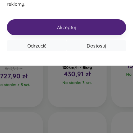
reklamy.
Akceptuj
%
Odrzucić
Dostosuj
 HS1 wielofunkcyjna
AENO HD4
Soniczn
szarka i styler do
wysokowydajna suszarka
zębó
włosów
do włosów, 1500W,
15
100km/h - Biały
860,90 zł
430,91 zł
727,90 zł
Na s
Na stanie: 3 szt.
a stanie: > 5 szt.