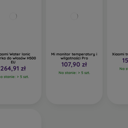
aomi Water Ionic
Mi monitor temperatury i
Xiaomi 
arka do włosów H500
wilgotności Pro
1
EU
107,90 zł
264,91 zł
Na st
Na stanie: > 5 szt.
a stanie: > 5 szt.