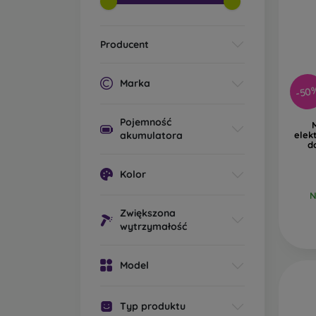
Producent
Marka
-50
Pojemność
akumulatora
elek
d
Kolor
N
Zwiększona
wytrzymałość
Model
Typ produktu