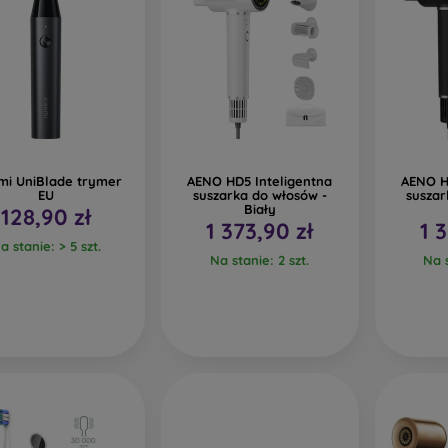
mi UniBlade trymer
AENO HD5 Inteligentna
AENO H
EU
suszarka do włosów -
suszar
Biały
128,90 zł
1 373,90 zł
1 
a stanie: > 5 szt.
Na stanie: 2 szt.
Na s