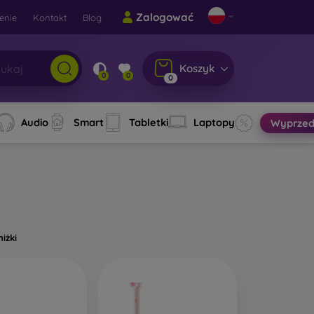
Zalogować
enie
Kontakt
Blog
Koszyk
0
0
0
Audio
Smart
Tabletki
Laptopy
Wyprzed
niżki