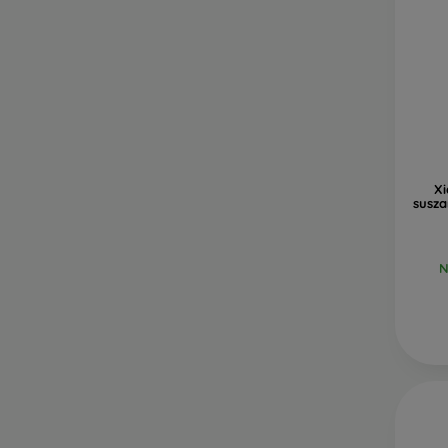
Xi
susz
N