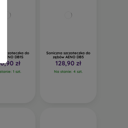
a szczoteczka do
Soniczna szczoteczka do
w AENO DB1S
zębów AENO DB5
0,90 zł
128,90 zł
tanie: 1 szt.
Na stanie: 4 szt.