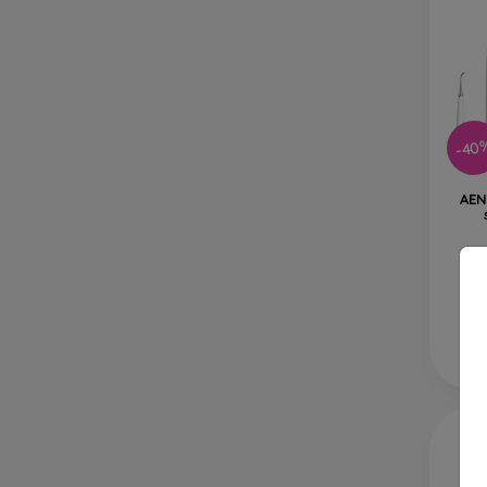
-40
AEN