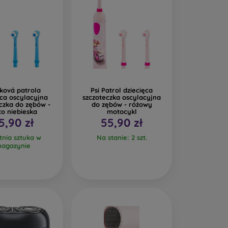
ková patrola
Psi Patrol dziecięca
ęca oscylacyjna
szczoteczka oscylacyjna
czka do zębów -
do zębów - różowy
o niebieska
motocykl
5,90 zł
55,90 zł
tnia sztuka w
Na stanie: 2 szt.
agazynie