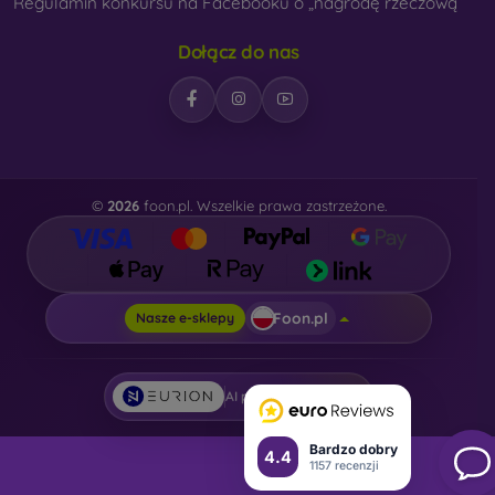
Regulamin konkursu na Facebooku o „nagrodę rzeczową“
Dołącz do nas
©
2026
foon.pl. Wszelkie prawa zastrzeżone.
Foon.pl
Nasze e-sklepy
AI powered by
Eurion
Bardzo dobry
4.4
1157 recenzji