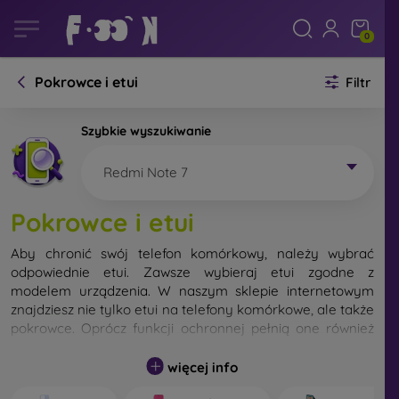
0
Pokrowce i etui
Filtr
Szybkie wyszukiwanie
Redmi Note 7
Pokrowce i etui
Aby chronić swój telefon komórkowy, należy wybrać
odpowiednie etui. Zawsze wybieraj etui zgodne z
modelem urządzenia. W naszym sklepie internetowym
znajdziesz nie tylko etui na telefony komórkowe, ale także
pokrowce. Oprócz funkcji ochronnej pełnią one również
funkcję designerską.
więcej info
Pokrowiec na telefon komórkowy możemy również
nazwać tylną obudową. Jego zadaniem jest ochrona