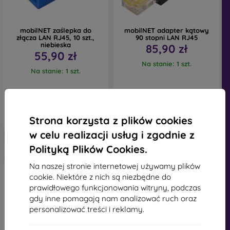
mobilNET zaślepka do
mobilNET adapter kątowy
złącza LAN RJ45, 10 szt.,
90 stopni LAN RJ45
niebieska
85,90 zł
55,90 zł
Na stanie: 1 szt.
Na stanie: 1 szt.
Strona korzysta z plików cookies
w celu realizacji usług i zgodnie z
Polityką Plików Cookies.
Na naszej stronie internetowej używamy plików
cookie. Niektóre z nich są niezbędne do
prawidłowego funkcjonowania witryny, podczas
gdy inne pomagają nam analizować ruch oraz
personalizować treści i reklamy.