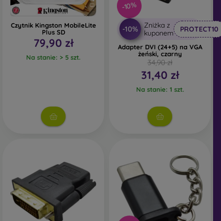
-10%
Zniżka z
Czytnik Kingston MobileLite
-10%
PROTECT10
Plus SD
kuponem
79,90 zł
Adapter DVI (24+5) na VGA
żeński, czarny
Na stanie: > 5 szt.
34,90 zł
31,40 zł
Na stanie: 1 szt.