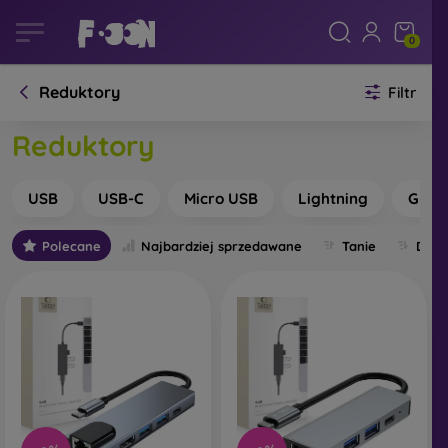
0
Reduktory
Filtr
Reduktory
USB
USB-C
Micro USB
Lightning
Gnia
Polecane
Najbardziej sprzedawane
Tanie
Drog