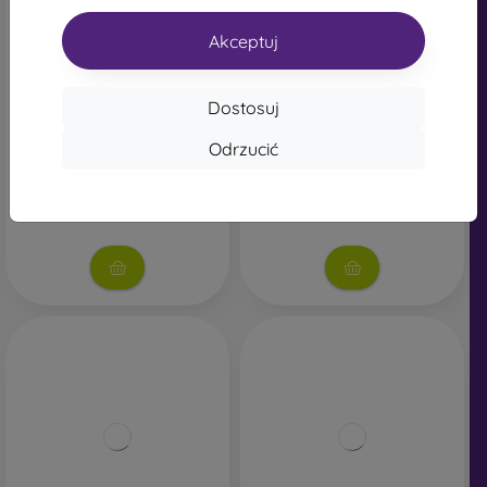
-3%
Akceptuj
Czarny adapter Type-C na
Redukcja Metal 100W 4,5 x
HDMI (F) 4K 60Hz 20cm
3,0 DELL
84,89 zł
66,90 zł
Dostosuj
64,89 zł
Ostatnia sztuka w
Odrzucić
magazynie
Na stanie: 1 szt.