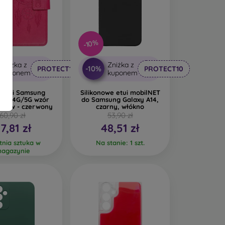
-10%
Zniżka z
Zniżka z
-10%
PROTECT10
PROTECT10
kuponem
kuponem
 etui Samsung
Silikonowe etui mobilNET
 A14 4G/5G wzór
do Samsung Galaxy A14,
 snów - czerwony
czarny, włókno
60,90 zł
53,90 zł
7,81 zł
48,51 zł
tnia sztuka w
Na stanie: 1 szt.
agazynie