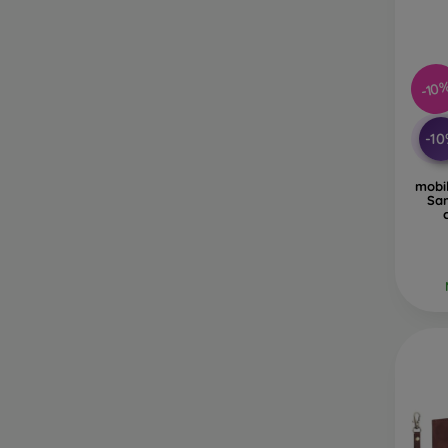
-10
-1
mobi
Sa