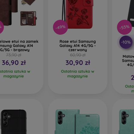
%
-49%
-55%
elowe etui na zamek
Rose etui Samsung
-10%
msung Galaxy A14
Galaxy A14 4G/5G -
G/5G - brązowy
czerwony
73,90 zł
60,90 zł
Matow
Samsu
36,90 zł
30,90 zł
4G/
statnia sztuka w
Ostatnia sztuka w
2
magazynie
magazynie
Osta
m