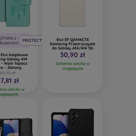
 trwały, niepowtarzalny i oryginalny pokrowiec
a o naturalnej fakturze i ciekawych detalach.
Zniżka z
ają one ciekawego wyglądu obudowom telefonów
Etui EF-QA146CTE
PROTECT10
kuponem
Samsung Przezroczyste
 pęknąć.
do Galaxy A14/A14 5G
30,90 zł
Etui książkowe
ony komórkowe są wykonane z materiałów
ng Galaxy A14
 - Wzór łapacz
100% w naturze. Troska o środowisko naturalne
Ostatnia sztuka w
w - Zielony
magazynie
60,90 zł
7,81 zł
eresujących pokrowców na telefony komórkowe
tnia sztuka w
agazynie