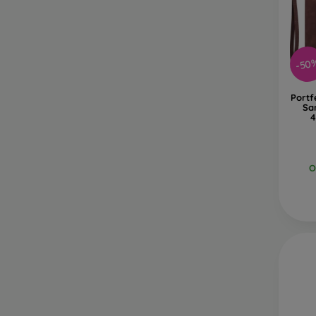
-50
Portf
Sa
4
O