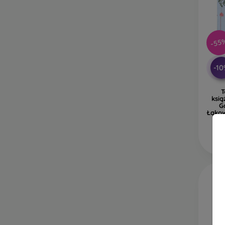
-55
-1
T
ksi
G
Łąkow
O