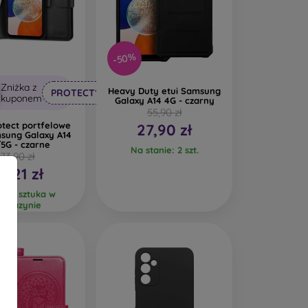
-50%
Zniżka z
Heavy Duty etui Samsung
PROTECT10
kuponem
Galaxy A14 4G - czarny
55,90 zł
otect portfelowe
27,90 zł
msung Galaxy A14
5G - czarne
Na stanie: 2 szt.
73,90 zł
3,21 zł
tnia sztuka w
agazynie