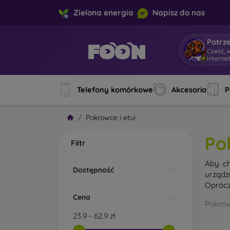
Zielona energia
Napisz do nas
Potrz
Cześć, w
Telefony komórkowe
Akcesoria
P
Pokrowce i etui
Po
Filtr
Aby ch
Dostępność
urządz
Oprócz
Cena
Pokrow
telefo
23.9
-
62.9
zł
materi