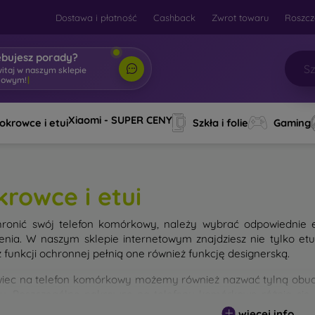
Dostawa i płatność
Cashback
Zwrot towaru
Roszcz
ebujesz porady?
itaj w naszym sklepie i
|
Xiaomi - SUPER CENY
okrowce i etui
Szkła i folie
Gaming
krowce i etui
ronić swój telefon komórkowy, należy wybrać odpowiednie 
enia. W naszym sklepie internetowym znajdziesz nie tylko et
 funkcji ochronnej pełnią one również funkcję designerską.
iec na telefon komórkowy możemy również nazwać tylną obudo
nu. Poszczególne pokrowce na telefony komórkowe różnią się
ałem użytym do ich produkcji.
więcej info