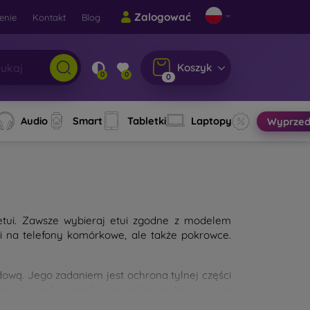
Zalogować
enie
Kontakt
Blog
Koszyk
0
0
0
Audio
Smart
Tabletki
Laptopy
Wyprzed
etui. Zawsze wybieraj etui zgodne z modelem
ui na telefony komórkowe, ale także pokrowce.
wą. Jego zadaniem jest ochrona tylnej części
 między sobą przede wszystkim grubością oraz