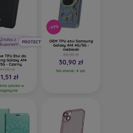
-49%
Zniżka z
OEM TPU etui Samsung
PROTECT10
kuponem
Galaxy A14 4G/5G -
niebieski
60,90 zł
e TPU Etui do
ng Galaxy A14
30,90 zł
5G - Czarny
47,90 zł
Na stanie: 4 szt.
1,51 zł
tnia sztuka w
agazynie