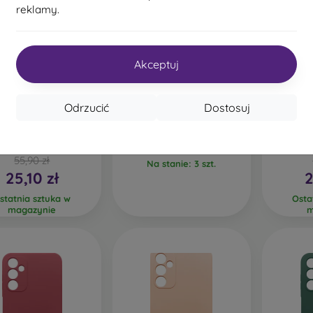
reklamy.
-50%
%
-54%
Akceptuj
Zniżka z
Glam TPU etui Samsung
0%
-10%
PROTECT10
kuponem
Galaxy A14 4G/5G - wzór
Odrzucić
Dostosuj
pawi
51,91 zł
id Sparkle TPU etui
Mezzo
msung Galaxy A14
Galaxy
25,90 zł
4G/5G - złoty
łapacza
55,90 zł
Na stanie: 3 szt.
25,10 zł
2
statnia sztuka w
Osta
magazynie
m