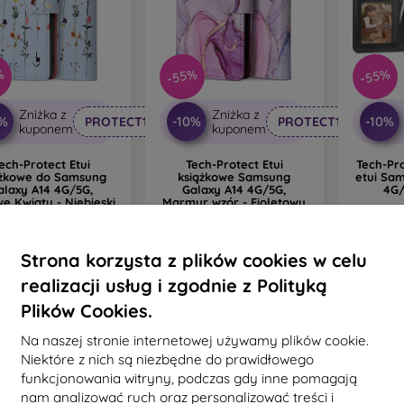
%
-55%
-55%
Zniżka z
Zniżka z
0%
-10%
-10%
PROTECT10
PROTECT10
kuponem
kuponem
ech-Protect Etui
Tech-Protect Etui
Tech-Pr
ążkowe do Samsung
książkowe Samsung
etui Sa
alaxy A14 4G/5G,
Galaxy A14 4G/5G,
4G/
e Kwiaty - Niebieski
Marmur wzór - Fioletowy
73,90 zł
73,90 zł
3
33,21 zł
33,21 zł
Osta
Strona korzysta z plików cookies w celu
statnia sztuka w
Na stanie: 2 szt.
m
magazynie
realizacji usług i zgodnie z Polityką
Plików Cookies.
Na naszej stronie internetowej używamy plików cookie.
Niektóre z nich są niezbędne do prawidłowego
funkcjonowania witryny, podczas gdy inne pomagają
nam analizować ruch oraz personalizować treści i