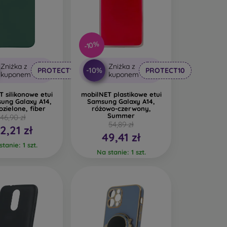
-10%
Zniżka z
Zniżka z
-10%
PROTECT10
PROTECT10
kuponem
kuponem
 silikonowe etui
mobilNET plastikowe etui
ung Galaxy A14,
Samsung Galaxy A14,
zielone, fiber
różowo-czerwony,
Summer
46,90 zł
54,89 zł
2,21 zł
49,41 zł
tanie: 1 szt.
Na stanie: 1 szt.