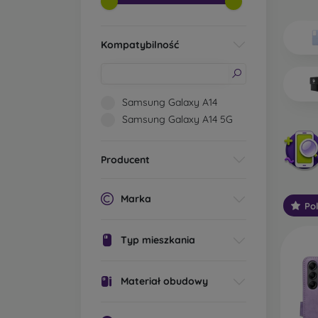
Jakie 
Kompatybilność
Po
os
pr
os
Samsung Galaxy A14
ic
Samsung Galaxy A14 5G
Mo
oc
Producent
St
ga
sp
Marka
Po
za
Typ mieszkania
W
wy
za
Materiał obudowy
wo
wi