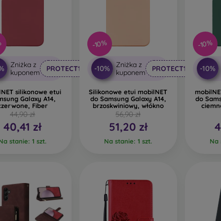
%
-10%
-10%
Zniżka z
Zniżka z
0%
-10%
-10%
PROTECT10
PROTECT10
kuponem
kuponem
lNET silikonowe etui
Silikonowe etui mobilNET
mobilNET
msung Galaxy A14,
do Samsung Galaxy A14,
do Sams
czerwone, Fiber
brzoskwiniowy, włókno
ciemno
44,90 zł
56,90 zł
40,41 zł
51,20 zł
4
Na stanie: 1 szt.
Na stanie: 1 szt.
Na s