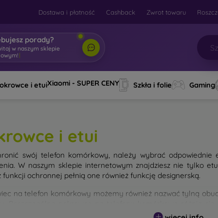
Dostawa i płatność
Cashback
Zwrot towaru
Roszcz
ebujesz porady?
witaj w naszym sklepie
towym!
|
Xiaomi - SUPER CENY
okrowce i etui
Szkła i folie
Gaming
krowce i etui
ronić swój telefon komórkowy, należy wybrać odpowiednie 
enia. W naszym sklepie internetowym znajdziesz nie tylko et
 funkcji ochronnej pełnią one również funkcję designerską.
iec na telefon komórkowy możemy również nazwać tylną obudo
nu. Poszczególne pokrowce na telefony komórkowe różnią się
ałem użytym do ich produkcji.
więcej info