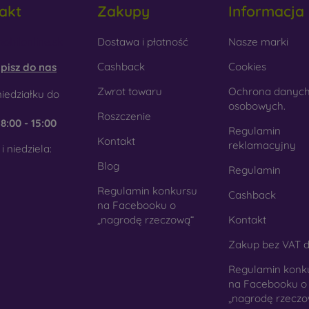
akt
Zakupy
Informacja
tyku. Jest to precyzyjne wykonanie z dbałością o szczegóły.
obilonline.sk
Dostawa i płatność
Nasze marki
rewno
- Dzięki połączeniu drewna i materiału TPU otrzymujesz
 telefon. Do produkcji użyto wysokiej jakości naturalnego drewn
Cashback
Cookies
pisz do nas
kło
- Szkło służy jedynie jako uzupełnienie pokrowców. Dod
Zwrot towaru
Ochrona danyc
iedziałku do
mórkowych. Wadą jest to, że po upadku szklana obudowa może
osobowych.
Roszczenie
e
8:00 - 15:00
teriał z recyklingu
- Kompostowalne pokrowce na telef
Regulamin
Kontakt
chodzących z recyklingu, dzięki czemu mogą rozkładać się w 
reklamacyjny
i niedziela:
st obecnie bardzo ważna.
Blog
Regulamin
Regulamin konkursu
Cashback
ym sklepie internetowym FOON można znaleźć dziesiątki int
na Facebooku o
nych z różnych materiałów. Po prostu wybierz swój.
„nagrodę rzeczową“
Kontakt
Zakup bez VAT d
Regulamin konk
na Facebooku o
„nagrodę rzeczo