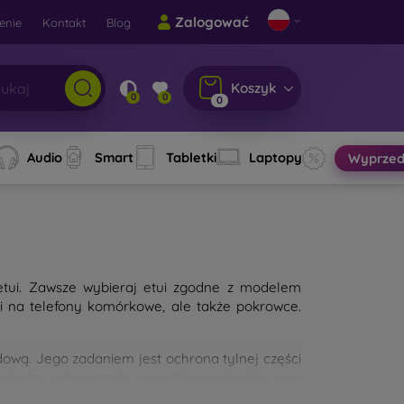
Zalogować
enie
Kontakt
Blog
Koszyk
0
0
0
Audio
Smart
Tabletki
Laptopy
Wyprzed
etui. Zawsze wybieraj etui zgodne z modelem
ui na telefony komórkowe, ale także pokrowce.
wą. Jego zadaniem jest ochrona tylnej części
 między sobą przede wszystkim grubością oraz