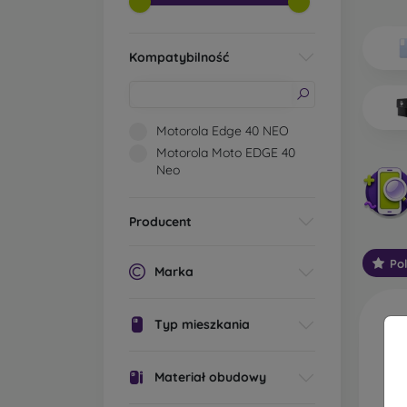
Jakie 
Kompatybilność
Po
os
pr
os
Motorola Edge 40 NEO
ic
Motorola Moto EDGE 40
Mo
Neo
oc
St
Producent
ga
sp
Po
za
Marka
W
Typ mieszkania
wy
za
wo
Materiał obudowy
wi