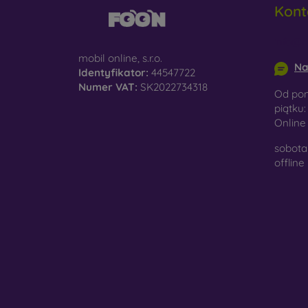
Kont
do
info@m
D
na
mobil online, s.r.o.
Na
Identyfikator:
44547722
Sz
Numer VAT:
SK2022734318
Od pon
ko
piątku:
Onlin
Ma
po
sobota 
je
offline
W nasz
wykona