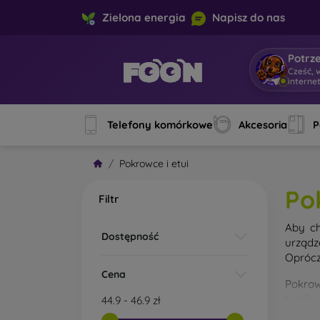
Zielona energia
Napisz do nas
Potrz
Cześć, 
interne
Telefony komórkowe
Akcesoria
P
Pokrowce i etui
Po
Filtr
Aby ch
Dostępność
urządz
Oprócz
Cena
Pokrow
telefo
44.9
-
46.9
zł
materi