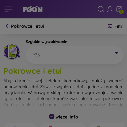
0
Pokrowce i etui
Filtr
Szybkie wyszukiwanie
Y36
Pokrowce i etui
Aby chronić swój telefon komórkowy, należy wybrać
odpowiednie etui. Zawsze wybieraj etui zgodne z modelem
urządzenia. W naszym sklepie internetowym znajdziesz nie
tylko etui na telefony komórkowe, ale także pokrowce.
Oprócz funkcji ochronnej pełnią one również funkcję
designerską.
więcej info
Pokrowiec na telefon komórkowy możemy również nazwać
tylną obudową. Jego zadaniem jest ochrona tylnej części