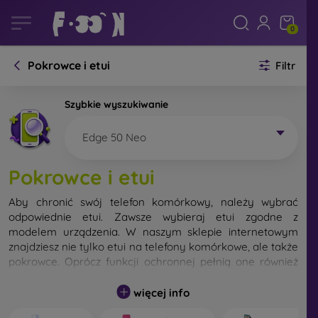
0
Pokrowce i etui
Filtr
Szybkie wyszukiwanie
Edge 50 Neo
Pokrowce i etui
Aby chronić swój telefon komórkowy, należy wybrać
odpowiednie etui. Zawsze wybieraj etui zgodne z
modelem urządzenia. W naszym sklepie internetowym
znajdziesz nie tylko etui na telefony komórkowe, ale także
pokrowce. Oprócz funkcji ochronnej pełnią one również
funkcję designerską.
więcej info
Pokrowiec na telefon komórkowy możemy również
nazwać tylną obudową. Jego zadaniem jest ochrona