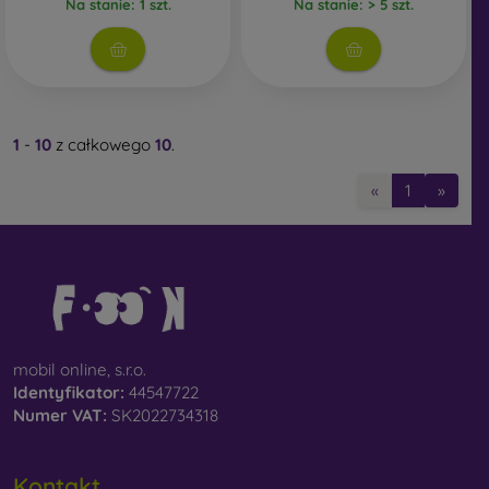
Na stanie: 1 szt.
Na stanie: > 5 szt.
1
-
10
z całkowego
10
.
«
1
»
mobil online, s.r.o.
Identyfikator:
44547722
Numer VAT:
SK2022734318
Kontakt