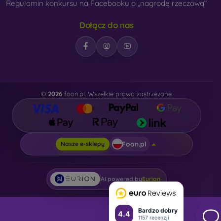
Regulamin konkursu na Facebooku o „nagrodę rzeczową“
Dołącz do nas
©
2026
foon.pl. Wszelkie prawa zastrzeżone.
Foon.pl
Nasze e-sklepy
AI powered by
Eurion
Bardzo dobry
4.4
1157 recenzji