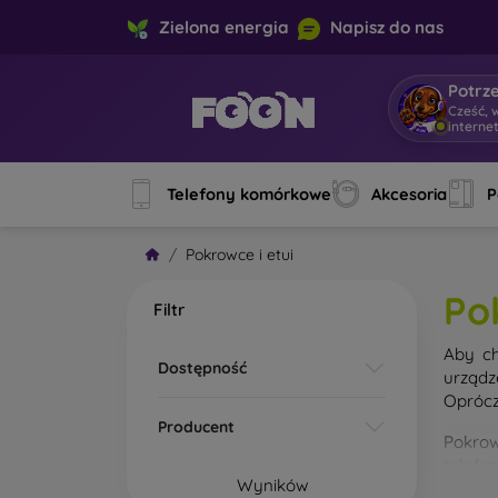
Zielona energia
Napisz do nas
Potrz
Cześć, 
interne
Telefony komórkowe
Akcesoria
P
Pokrowce i etui
Po
Filtr
Aby ch
Dostępność
urządz
Oprócz
Producent
Pokrow
telefo
Wyników
materi