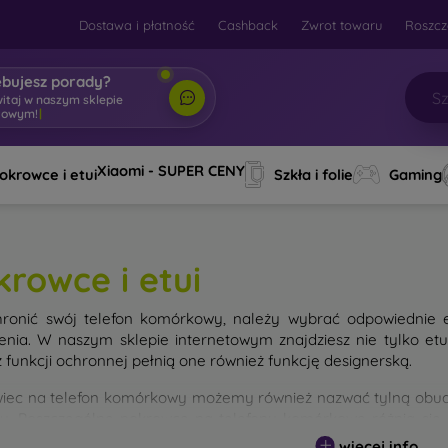
Dostawa i płatność
Cashback
Zwrot towaru
Roszcz
ebujesz porady?
witaj w naszym sklepie
towym!
|
Xiaomi - SUPER CENY
okrowce i etui
Szkła i folie
Gaming
krowce i etui
ronić swój telefon komórkowy, należy wybrać odpowiednie 
enia. W naszym sklepie internetowym znajdziesz nie tylko et
 funkcji ochronnej pełnią one również funkcję designerską.
iec na telefon komórkowy możemy również nazwać tylną obudo
nu. Poszczególne pokrowce na telefony komórkowe różnią się
ałem użytym do ich produkcji.
więcej info