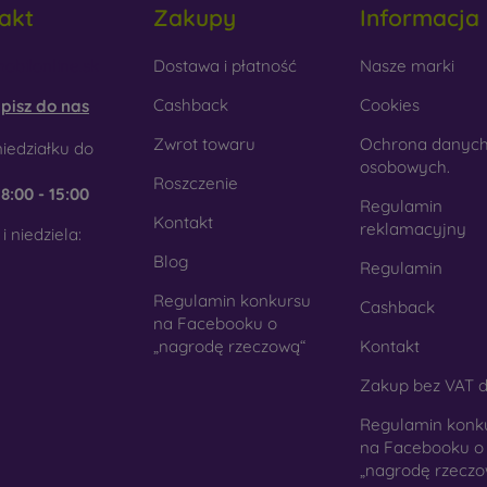
akt
Zakupy
Informacja
tyku. Jest to precyzyjne wykonanie z dbałością o szczegóły.
obilonline.sk
Dostawa i płatność
Nasze marki
rewno
- Dzięki połączeniu drewna i materiału TPU otrzymujesz
 telefon. Do produkcji użyto wysokiej jakości naturalnego drewn
Cashback
Cookies
pisz do nas
kło
- Szkło służy jedynie jako uzupełnienie pokrowców. Dod
Zwrot towaru
Ochrona danyc
iedziałku do
mórkowych. Wadą jest to, że po upadku szklana obudowa może
osobowych.
Roszczenie
e
8:00 - 15:00
teriał z recyklingu
- Kompostowalne pokrowce na telef
Regulamin
Kontakt
chodzących z recyklingu, dzięki czemu mogą rozkładać się w 
reklamacyjny
i niedziela:
st obecnie bardzo ważna.
Blog
Regulamin
Regulamin konkursu
Cashback
ym sklepie internetowym FOON można znaleźć dziesiątki int
na Facebooku o
nych z różnych materiałów. Po prostu wybierz swój.
„nagrodę rzeczową“
Kontakt
Zakup bez VAT d
Regulamin konk
na Facebooku o
„nagrodę rzeczo