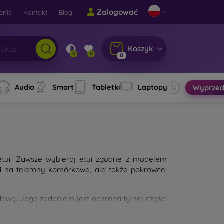
Zalogować
enie
Kontakt
Blog
Koszyk
0
0
0
Audio
Smart
Tabletki
Laptopy
Wyprzed
etui. Zawsze wybieraj etui zgodne z modelem
ui na telefony komórkowe, ale także pokrowce.
wą. Jego zadaniem jest ochrona tylnej części
 między sobą przede wszystkim grubością oraz