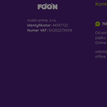
Kont
do
info@m
D
na
mobil online, s.r.o.
Na
Identyfikator:
44547722
Sz
Numer VAT:
SK2022734318
Od pon
ko
piątku:
Onlin
Ma
po
sobota 
je
offline
W nasz
wykona