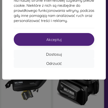
Na naszej stronie internetowej używamy plików
GUB G85 metalowy uchwyt
GUB G85 metalowy uchwyt
rowerowy czerwony
rowerowy srebrny
cookie. Niektóre z nich są niezbędne do
64,89 zł
64,89 zł
prawidłowego funkcjonowania witryny, podczas
gdy inne pomagają nam analizować ruch oraz
Na stanie: > 5 szt.
Na stanie: > 5 szt.
personalizować treści i reklamy.
Akceptuj
Dostosuj
Odrzucić