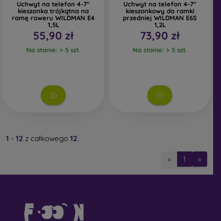
Uchwyt na telefon 4-7"
Uchwyt na telefon 4-7"
kieszonka trójkątna na
kieszonkowy do ramki
ramę roweru WILDMAN E4
przedniej WILDMAN E6S
1,5L
1,2L
55,90 zł
73,90 zł
Na stanie: > 5 szt.
Na stanie: > 5 szt.
1
-
12
z całkowego
12
.
«
1
»