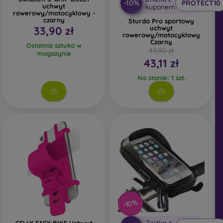
-10%
PROTECT10
uchwyt
kuponem
rowerowy/motocyklowy -
czarny
Sturdo Pro sportowy
33,90 zł
uchwyt
rowerowy/motocyklowy
Czarny
Ostatnia sztuka w
47,90 zł
magazynie
43,11 zł
Na stanie: 1 szt.
-10%