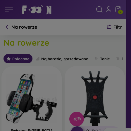
0
Na rowerze
Filtr
Na rowerze
Polecane
Najbardziej sprzedawane
Tanie
Drog
-10%
Zniżka z
Swissten S-GRIP BCCL1