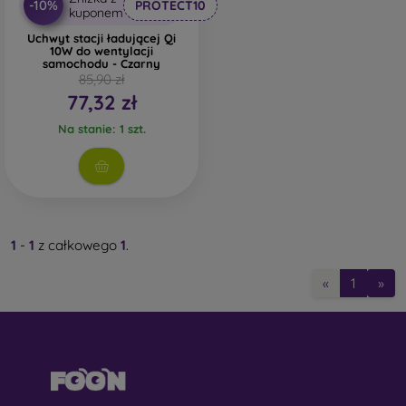
-10%
PROTECT10
kuponem
Uchwyt stacji ładującej Qi
10W do wentylacji
samochodu - Czarny
85,90 zł
77,32 zł
Na stanie: 1 szt.
1
-
1
z całkowego
1
.
«
1
»