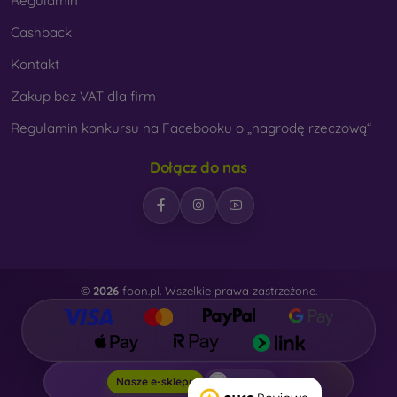
Regulamin
Cashback
Kontakt
Zakup bez VAT dla firm
Regulamin konkursu na Facebooku o „nagrodę rzeczową“
Dołącz do nas
©
2026
foon.pl. Wszelkie prawa zastrzeżone.
Foon.pl
Nasze e-sklepy