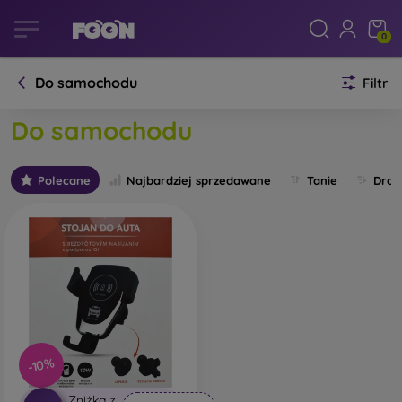
0
Do samochodu
Filtr
Do samochodu
Polecane
Najbardziej sprzedawane
Tanie
Drog
-10%
Zniżka z