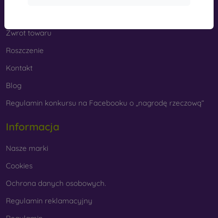
Cashback
Zwrot towaru
Roszczenie
Kontakt
Blog
Regulamin konkursu na Facebooku o „nagrodę rzeczową“
Informacja
Nasze marki
Cookies
Ochrona danych osobowych.
Regulamin reklamacyjny