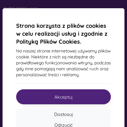
mobil online, s.r.o.
Identyfikator:
44547722
Numer VAT:
SK2022734318
Strona korzysta z plików cookies
w celu realizacji usług i zgodnie z
Kontakt
Polityką Plików Cookies.
Na naszej stronie internetowej używamy plików
info@mobilonline.sk
cookie. Niektóre z nich są niezbędne do
Napisz do nas
prawidłowego funkcjonowania witryny, podczas
gdy inne pomagają nam analizować ruch oraz
Od poniedziałku do piątku:
personalizować treści i reklamy.
Online
8:00 - 15:00
sobota i niedziela:
offline
Akceptuj
Zakupy
Dostosuj
Odrzucić
Dostawa i płatność