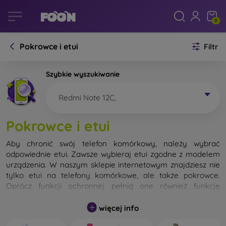
0
Pokrowce i etui
Filtr
Szybkie wyszukiwanie
Redmi Note 12C,
Pokrowce i etui
Aby chronić swój telefon komórkowy, należy wybrać
odpowiednie etui. Zawsze wybieraj etui zgodne z modelem
urządzenia. W naszym sklepie internetowym znajdziesz nie
tylko etui na telefony komórkowe, ale także pokrowce.
Oprócz funkcji ochronnej pełnią one również funkcję
designerską.
więcej info
Pokrowiec na telefon komórkowy możemy również nazwać
tylną obudową. Jego zadaniem jest ochrona tylnej części