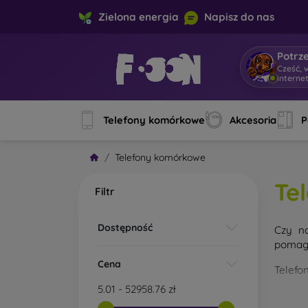
Zielona energia
Napisz do nas
Potrz
Cześć, w
Telefony komórkowe
Akcesoria
P
Telefony komórkowe
Te
Filtr
Dostępność
Czy n
pomaga
Cena
Telefo
5.01
-
52958.76
zł
sm