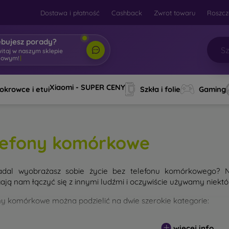
Dostawa i płatność
Cashback
Zwrot towaru
Roszcz
ebujesz porady?
itaj
|
Xiaomi - SUPER CENY
okrowce i etui
Szkła i folie
Gaming
lefony komórkowe
adal wyobrażasz sobie życie bez telefonu komórkowego? N
ją nam łączyć się z innymi ludźmi i oczywiście używamy niektór
ny komórkowe można podzielić na dwie szerokie kategorie:
artfony (smartwatche)
- Są to telefony komórkowe z ekran
więcej info