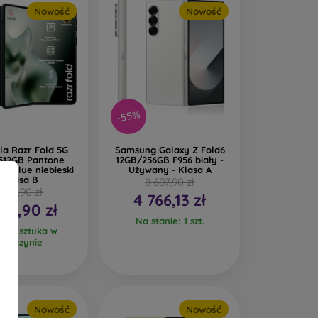
Nowość
Nowość
-55%
la Razr Fold 5G
Samsung Galaxy Z Fold6
512GB Pantone
12GB/256GB F956 biały -
d Blue niebieski
Używany - Klasa A
- Klasa B
8 607,90 zł
 577,90 zł
4 766,13 zł
597,90 zł
Na stanie: 1 szt.
tnia sztuka w
agazynie
Nowość
Nowość