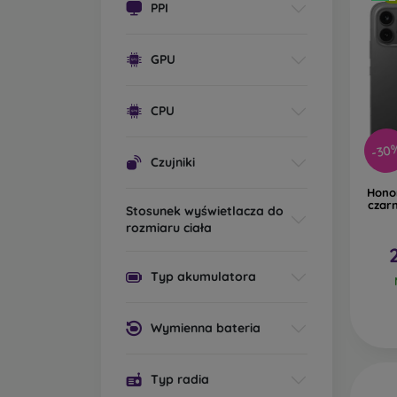
PPI
GPU
CPU
-30
Czujniki
Hono
czarn
Stosunek wyświetlacza do
rozmiaru ciała
Typ akumulatora
Wymienna bateria
Typ radia