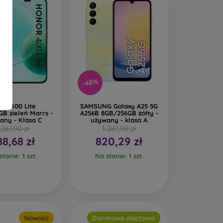
-48%
or 400 Lite
SAMSUNG Galaxy A25 5G
B zieleń Marrs -
A256B 8GB/256GB żółty -
any - Klasa C
używany - klasa A
 287,90 zł
1 287,90 zł
88,68 zł
820,29 zł
tanie: 1 szt.
Na stanie: 1 szt.
Nowość
Darmowa dostawa