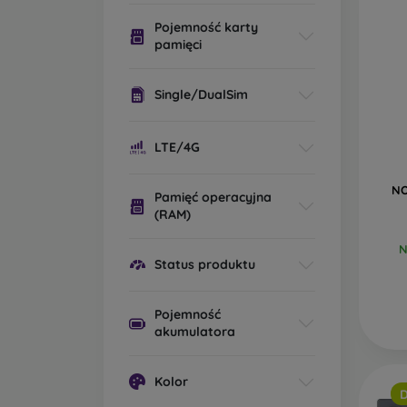
po
Pojemność karty
zo
pamięci
pa
na
Single/DualSim
no
po
LTE/4G
pa
SD
NO
wy
Pamięć operacyjna
(RAM)
ba
no
N
ty
Status produktu
W nasz
Pojemność
według
akumulatora
wybrać
Kolor