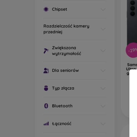
Chipset
Rozdzielczość kamery
przedniej
Zwiększona
-29
wytrzymałość
Sams
Ultra
Dla seniorów
grafi
Typ złącza
O
Bluetooth
Łączność