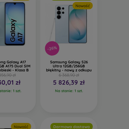
Nowość
-26%
ng Galaxy A17
Samsung Galaxy S26
GB A175 Dual SIM
Ultra 12GB/256GB
ebieski - Klasa B
błękitny - nowy z odkupu
856,90 zł
6 368,90 zł
30,01 zł
5 826,39 zł
tanie: 1 szt.
Na stanie: 1 szt.
Nowość
Darmowa dostawa