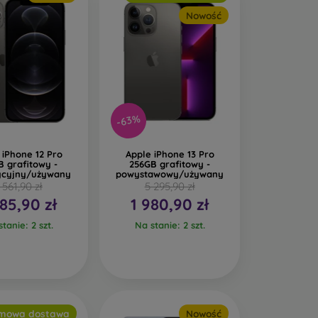
Nowość
-63%
 iPhone 12 Pro
Apple iPhone 13 Pro
B grafitowy -
256GB grafitowy -
ycyjny/używany
powystawowy/używany
 561,90 zł
5 295,90 zł
485,90 zł
1 980,90 zł
tanie: 2 szt.
Na stanie: 2 szt.
mowa dostawa
Nowość