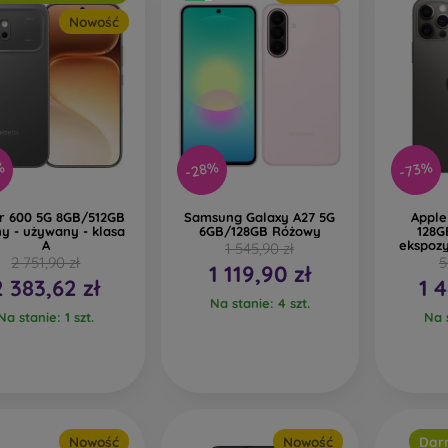
Nowość
%
-28%
-73%
r 600 5G 8GB/512GB
Samsung Galaxy A27 5G
Apple
y - używany - klasa
6GB/128GB Różowy
128G
A
ekspoz
1 545,90 zł
2 751,90 zł
5
1 119,90 zł
2 383,62 zł
1 
Na stanie: 4 szt.
Na stanie: 1 szt.
Na s
Nowość
Nowość
Dar