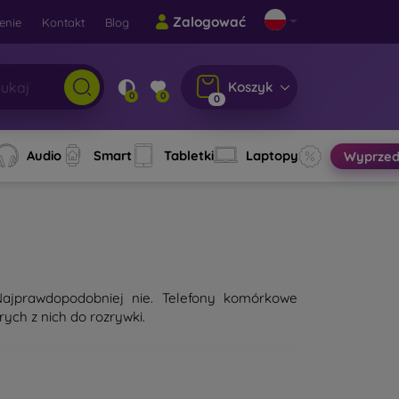
Zalogować
enie
Kontakt
Blog
Koszyk
0
0
0
Audio
Smart
Tabletki
Laptopy
Wyprzed
ajprawdopodobniej nie. Telefony komórkowe
ych z nich do rozrywki.
em dotykowym i systemem operacyjnym. Oprócz