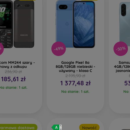
-50%
%
-49%
com MM244 szary -
Google Pixel 8a
Samsu
nowy z odkupu
8GB/128GB niebieski -
4GB/128
używany - klasa C
jasnoni
236,90 zł
2 195,90 zł
185,61 zł
1 377,48 zł
5
Na stanie: 1 szt.
Na stanie: 1 szt.
Na s
Darmowa dostawa
Nowość