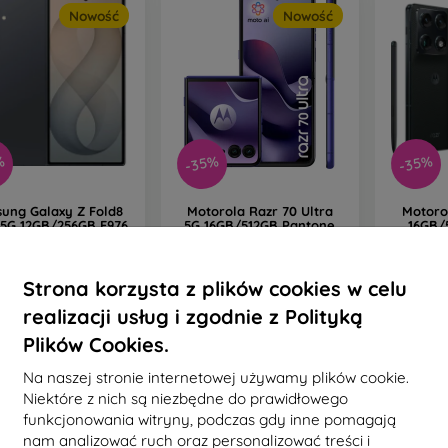
Nowość
Nowość
%
-35%
-35%
ung Galaxy Z Fold8
Motorola Razr 70 Ultra
Motoro
 5G 12GB/256GB F976
5G 16GB/512GB Pantone
16GB/
towo-szary - klasa B
Orient Blue fioletowy -
Blackene
Klasa C
9 727,90 zł
5 292,90 zł
8
6 889,90 zł
Strona korzysta z plików cookies w celu
3 444,90 zł
5 
statnia sztuka w
realizacji usług i zgodnie z Polityką
Ostatnia sztuka w
Osta
magazynie
magazynie
m
Plików Cookies.
Na naszej stronie internetowej używamy plików cookie.
Niektóre z nich są niezbędne do prawidłowego
funkcjonowania witryny, podczas gdy inne pomagają
Nowość
Darmowa dostawa
nam analizować ruch oraz personalizować treści i