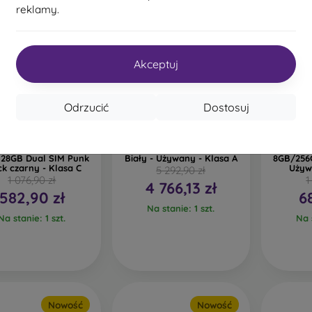
reklamy.
Nowość
Akceptuj
Odrzucić
Dostosuj
%
-27%
-57%
ealme 8 Pro 5G
Apple iPhone 17 512GB
Hon
28GB Dual SIM Punk
Biały - Używany - Klasa A
8GB/256G
ck czarny - Klasa C
Używ
5 292,90 zł
1 076,90 zł
1
4 766,13 zł
582,90 zł
6
Na stanie: 1 szt.
Na stanie: 1 szt.
Na s
Nowość
Nowość