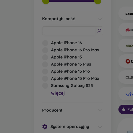
kl
te
Ma
Kompatybilność
SM
ba
W zale
Apple iPhone 16
no
Apple iPhone 16 Pro Max
Te
Apple iPhone 15
te
Apple iPhone 15 Plus
no
Apple iPhone 15 Pro
mi
Apple iPhone 15 Pro Max
oc
uż
Samsung Galaxy S25
oz
więcej
pu
No
Po
ni
Producent
pr
System operacyjny
Wybier