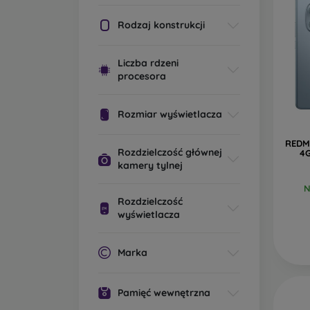
Do naj
Rodzaj konstrukcji
m
na
Hu
Liczba rdzeni
Pe
procesora
sy
uż
Rozmiar wyświetlacza
na
REDMI
ce
Rozdzielczość głównej
4
za
kamery tylnej
N
Rozdzielczość
wyświetlacza
Marka
Pamięć wewnętrzna
k