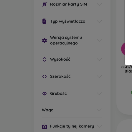
Rozmiar karty SIM
Typ wyświetlacza
Wersja systemu
operacyjnego
-56
Wysokość
R
8GB/1
Bla
Szerokość
Grubość
Waga
Funkcje tylnej kamery