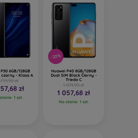
-20%
 P30 6GB/128GB
Huawei P40 8GB/128GB
 czarny - Klasa A
Dual SIM Black Čierny -
Trieda C
 719,90 zł
1 074,90 zł
057,68 zł
1 057,68 zł
tanie: 1 szt.
Na stanie: 1 szt.