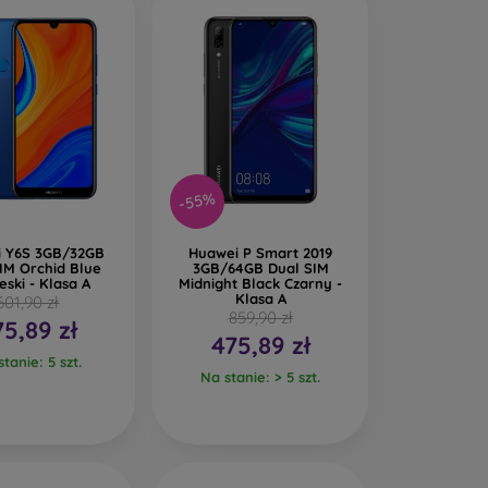
-55%
 Y6S 3GB/32GB
Huawei P Smart 2019
IM Orchid Blue
3GB/64GB Dual SIM
eski - Klasa A
Midnight Black Czarny -
Klasa A
601,90 zł
859,90 zł
75,89 zł
475,89 zł
tanie: 5 szt.
Na stanie: > 5 szt.