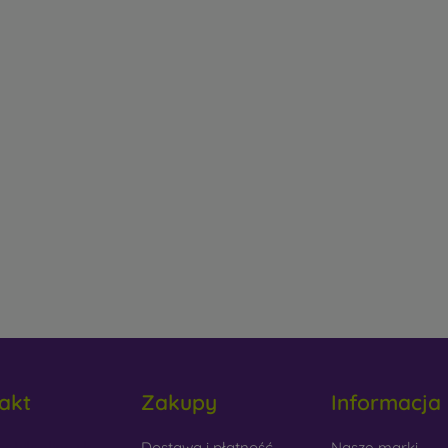
akt
Zakupy
Informacja
obilonline.sk
Dostawa i płatność
Nasze marki