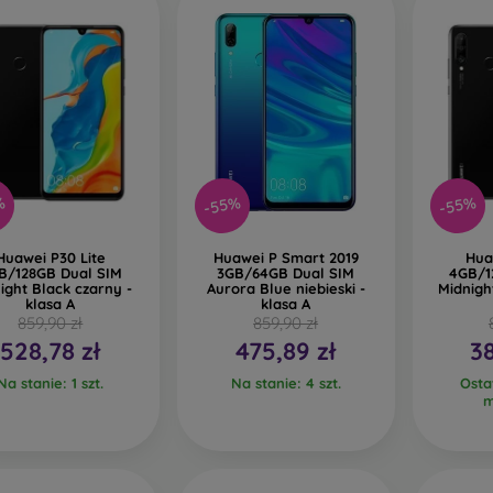
%
-55%
-55%
Huawei P30 Lite
Huawei P Smart 2019
Hua
B/128GB Dual SIM
3GB/64GB Dual SIM
4GB/1
ight Black czarny -
Aurora Blue niebieski -
Midnigh
klasa A
klasa A
859,90 zł
859,90 zł
528,78 zł
475,89 zł
38
Na stanie: 1 szt.
Na stanie: 4 szt.
Osta
m