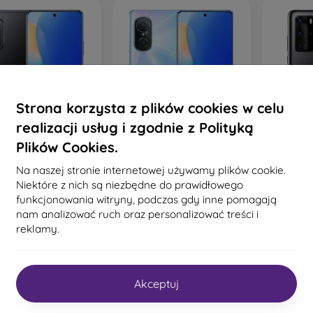
Strona korzysta z plików cookies w celu
realizacji usług i zgodnie z Polityką
%
-40%
-54%
Plików Cookies.
uawei Nova 9 SE
Huawei Nova 9 SE
Hua
Na naszej stronie internetowej używamy plików cookie.
B/128GB Dual SIM
8GB/128GB Dual SIM
8GB/2
ight Black Czarny -
Crystal Blue Niebieski -
Black c
Niektóre z nich są niezbędne do prawidłowego
Klasa B
Klasa B
2
funkcjonowania witryny, podczas gdy inne pomagają
1 074,90 zł
1 074,90 zł
1 
nam analizować ruch oraz personalizować treści i
793,23 zł
793,23 zł
reklamy.
Na s
Na stanie: 1 szt.
Na stanie: 2 szt.
Akceptuj