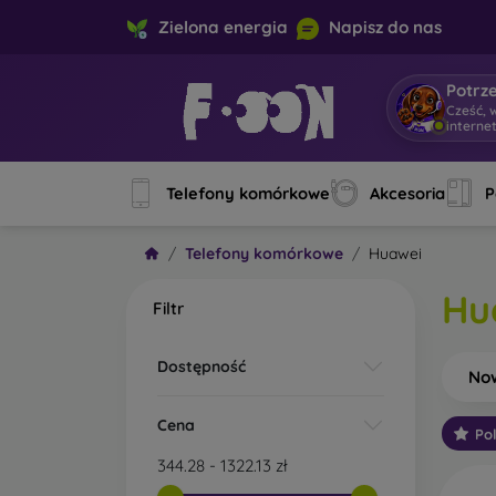
Zielona energia
Napisz do nas
Potrz
Cz
|
Telefony komórkowe
Akcesoria
P
Telefony komórkowe
Huawei
Hu
Filtr
Dostępność
No
Cena
Po
344.28
-
1322.13
zł