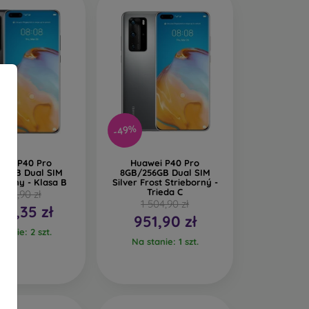
-49%
wei P40 Pro
Huawei P40 Pro
56GB Dual SIM
8GB/256GB Dual SIM
zarny - Klasa B
Silver Frost Strieborný -
Trieda C
 149,90 zł
1 504,90 zł
216,35 zł
951,90 zł
tanie: 2 szt.
Na stanie: 1 szt.