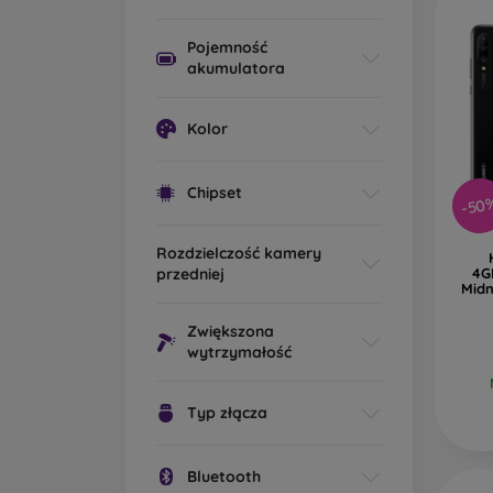
Pojemność
akumulatora
Kolor
Chipset
-50
Rozdzielczość kamery
przedniej
4G
Midn
Zwiększona
wytrzymałość
Typ złącza
Bluetooth