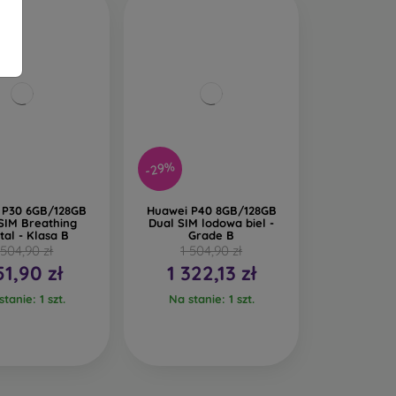
-29%
 P30 6GB/128GB
Huawei P40 8GB/128GB
SIM Breathing
Dual SIM lodowa biel -
tal - Klasa B
Grade B
 504,90 zł
1 504,90 zł
51,90 zł
1 322,13 zł
tanie: 1 szt.
Na stanie: 1 szt.