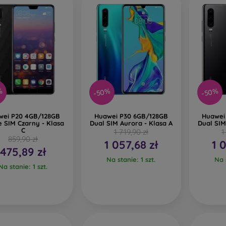
-50%
-50%
%
wei P20 4GB/128GB
Huawei P30 6GB/128GB
Huawei
e SIM Czarny - Klasa
Dual SIM Aurora - Klasa A
Dual SIM
C
1 719,90 zł
1
859,90 zł
1 057,68 zł
1 
475,89 zł
Na stanie: 1 szt.
Na s
Na stanie: 1 szt.