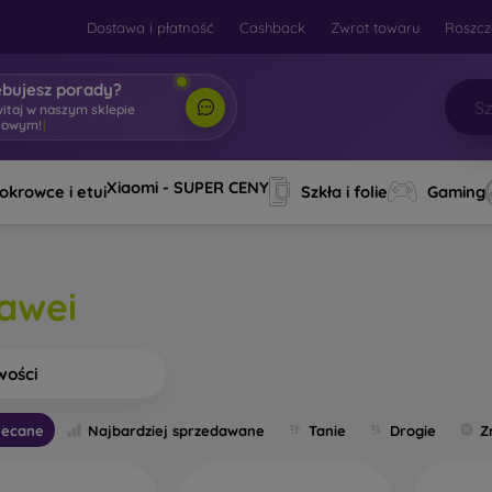
Dostawa i płatność
Cashback
Zwrot towaru
Roszcz
ebujesz porady?
Xiaomi - SUPER CENY
okrowce i etui
Szkła i folie
Gaming
awei
wości
lecane
Najbardziej sprzedawane
Tanie
Drogie
Z