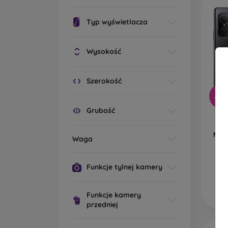
Typ wyświetlacza
Wysokość
Szerokość
-40
Grubość
H
8G
Midn
Waga
Funkcje tylnej kamery
Funkcje kamery
przedniej