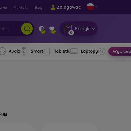
Zalogować
enie
Kontakt
Blog
Koszyk
0
0
0
Audio
Smart
Tabletki
Laptopy
Wyprzed
niżki