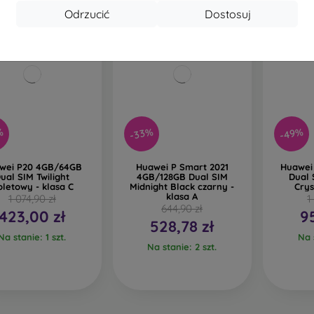
Odrzucić
Dostosuj
%
-33%
-49%
wei P20 4GB/64GB
Huawei P Smart 2021
Huawei
ual SIM Twilight
4GB/128GB Dual SIM
Dual 
oletowy - klasa C
Midnight Black czarny -
Crys
klasa A
1 074,90 zł
1
644,90 zł
423,00 zł
9
528,78 zł
Na stanie: 1 szt.
Na s
Na stanie: 2 szt.