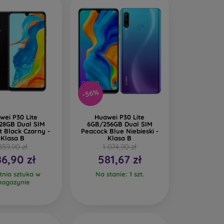
-56%
wei P30 Lite
Huawei P30 Lite
28GB Dual SIM
6GB/256GB Dual SIM
t Black Czarny -
Peacock Blue Niebieski -
Klasa B
Klasa B
859,90 zł
1 074,90 zł
6,90 zł
581,67 zł
tnia sztuka w
Na stanie: 1 szt.
agazynie