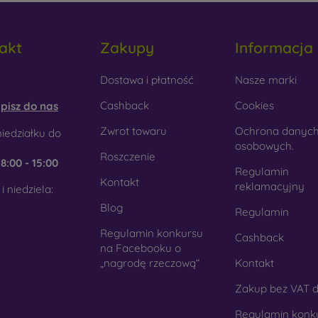
akt
Zakupy
Informacja
obilonline.sk
Dostawa i płatność
Nasze marki
Cashback
Cookies
pisz do nas
Zwrot towaru
Ochrona danyc
iedziałku do
osobowych.
Roszczenie
e
8:00 - 15:00
Regulamin
Kontakt
reklamacyjny
i niedziela:
Blog
Regulamin
Regulamin konkursu
Cashback
na Facebooku o
„nagrodę rzeczową“
Kontakt
Zakup bez VAT d
Regulamin konk