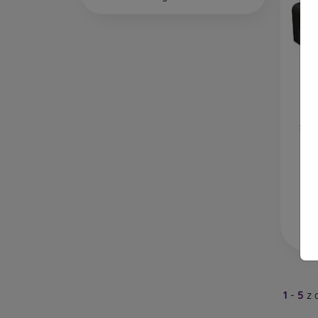
Sta
1
-
5
z 