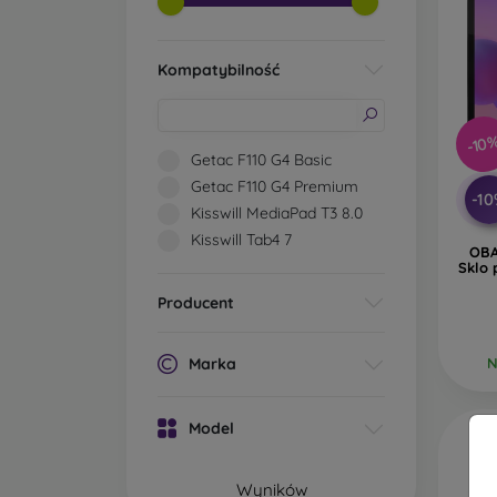
Kompatybilność
-10
Getac F110 G4 Basic
Getac F110 G4 Premium
-1
Kisswill MediaPad T3 8.0
Kisswill Tab4 7
OBA
Sklo 
Producent
Marka
N
Model
Wyników