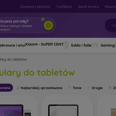
Dostawa i płatność
Cashback
Zwrot towaru
Roszcz
ebujesz porady?
witaj w naszym sklepie
towym!
|
Xiaomi - SUPER CENY
okrowce i etui
Szkła i folie
Gaming
lary do tabletów
ulary do tabletów
lecane
Najbardziej sprzedawane
Tanie
Drogie
Z