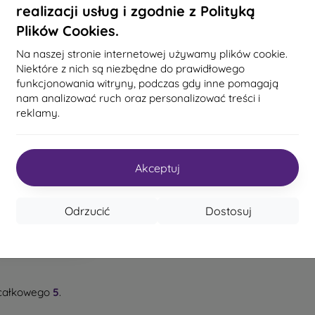
realizacji usług i zgodnie z Polityką
Plików Cookies.
Na naszej stronie internetowej używamy plików cookie.
Niektóre z nich są niezbędne do prawidłowego
funkcjonowania witryny, podczas gdy inne pomagają
nam analizować ruch oraz personalizować treści i
reklamy.
cja dokująca Getac
F110 Office
1 757,90 zł
Akceptuj
Na stanie: 1 szt.
Odrzucić
Dostosuj
całkowego
5
.