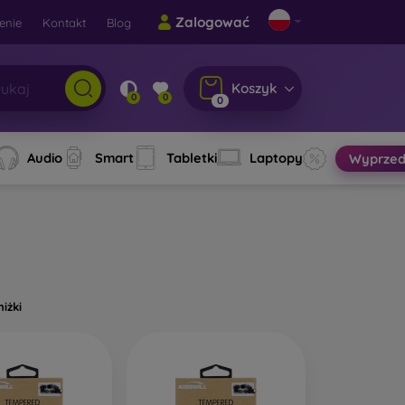
Zalogować
enie
Kontakt
Blog
Koszyk
0
0
0
Audio
Smart
Tabletki
Laptopy
Wyprzed
niżki