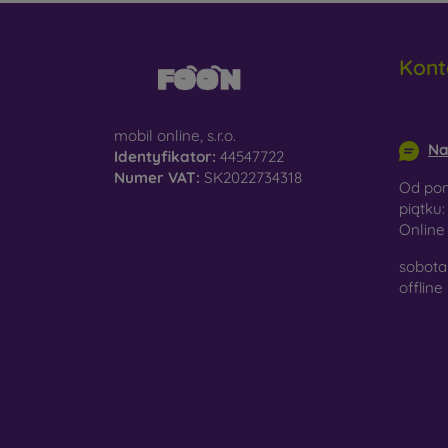
Kont
info@m
mobil online, s.r.o.
Na
Identyfikator:
44547722
Numer VAT:
SK2022734318
Od pon
piątku:
Onlin
sobota 
offline