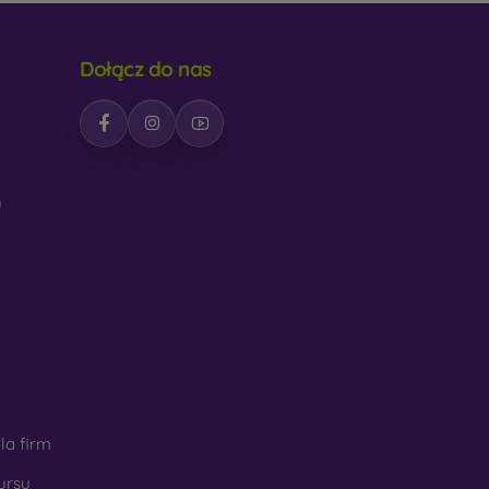
Dołącz do nas
h
la firm
ursu