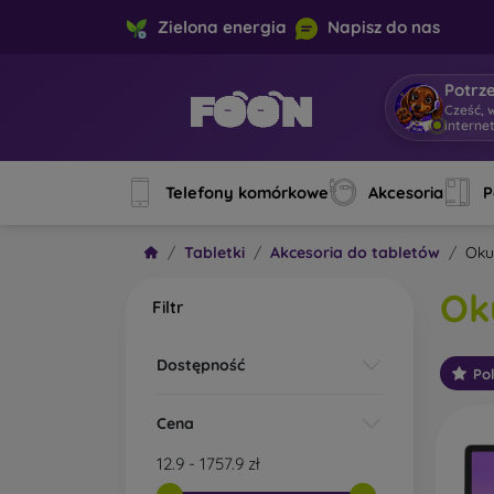
Zielona energia
Napisz do nas
Potrz
Cześć, 
interne
Telefony komórkowe
Akcesoria
P
Tabletki
Akcesoria do tabletów
Oku
Ok
Filtr
Dostępność
Po
Cena
12.9
-
1757.9
zł