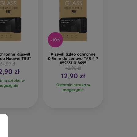
-70%
chronne Kisswill
Kisswill Szkło ochronne
do Huawei T3 8"
0,3mm do Lenovo TAB 4 7
8596311018695
64,89 zł
42,90 zł
2,90 zł
12,90 zł
tnia sztuka w
Ostatnia sztuka w
agazynie
magazynie