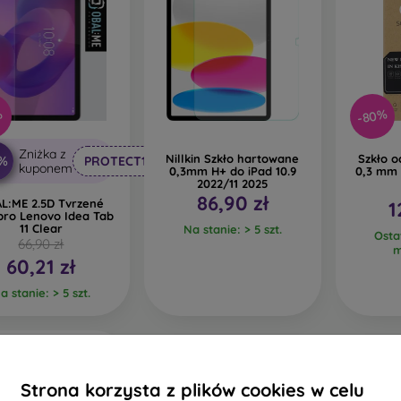
-80%
%
Zniżka z
Nillkin Szkło hartowane
Szkło o
0%
PROTECT10
kuponem
0,3mm H+ do iPad 10.9
0,3 mm 
2022/11 2025
86,90 zł
L:ME 2.5D Tvrzené
1
pro Lenovo Idea Tab
11 Clear
Na stanie: > 5 szt.
Osta
66,90 zł
m
60,21 zł
a stanie: > 5 szt.
Darmowa dostawa
Strona korzysta z plików cookies w celu