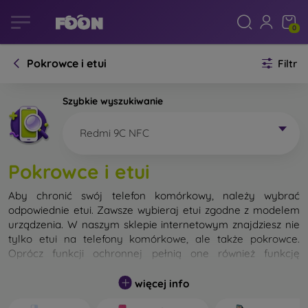
0
Pokrowce i etui
Filtr
Szybkie wyszukiwanie
Redmi 9C NFC
Pokrowce i etui
Aby chronić swój telefon komórkowy, należy wybrać
odpowiednie etui. Zawsze wybieraj etui zgodne z modelem
urządzenia. W naszym sklepie internetowym znajdziesz nie
tylko etui na telefony komórkowe, ale także pokrowce.
Oprócz funkcji ochronnej pełnią one również funkcję
designerską.
więcej info
Pokrowiec na telefon komórkowy możemy również nazwać
tylną obudową. Jego zadaniem jest ochrona tylnej części