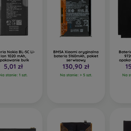
ria Nokia BL-5C Li-
BM5A Xiaomi oryginalna
Bateri
Ion 1020 mAh,
bateria 5160mAh, pakiet
972
pakowanie bulk
serwisowy
opako
5,01 zł
130,90 zł
1
Na stanie: 1 szt.
Na stanie: > 5 szt.
Na st