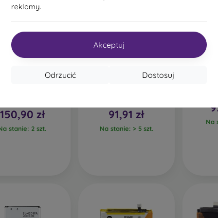
reklamy.
Akceptuj
Odrzucić
Dostosuj
yginalna bateria
EB-BL325ABY Samsung
Bateria
omi BN6D 5520mAh,
bateria Li-Ion 435mAh,
590mAh
Service Pack
Service Pack
9
150,90 zł
91,91 zł
Na s
Na stanie: 2 szt.
Na stanie: > 5 szt.