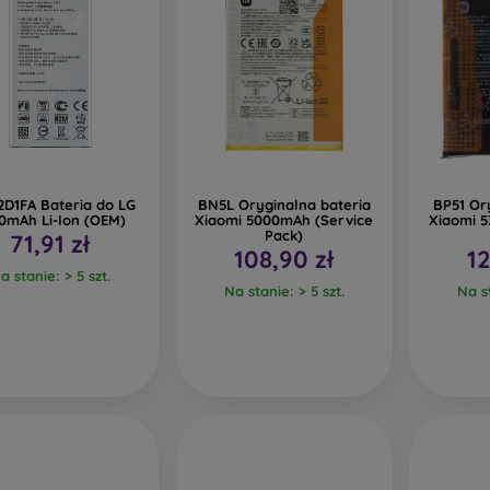
2D1FA Bateria do LG
BN5L Oryginalna bateria
BP51 Or
0mAh Li-Ion (OEM)
Xiaomi 5000mAh (Service
Xiaomi 
Pack)
71,91 zł
108,90 zł
12
a stanie: > 5 szt.
Na stanie: > 5 szt.
Na st