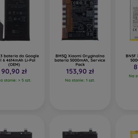
 bateria do Google
BM5Q Xiaomi Oryginalna
BN5F 
el 6 4614mAh Li-Pol
bateria 5000mAh, Service
500
(OEM)
Pack
8
90,90 zł
153,90 zł
Na st
a stanie: > 5 szt.
Na stanie: 1 szt.