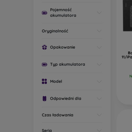
Pojemność
akumulatora
Oryginalność
Opakowanie
Ba
11/iP
Typ akumulatora
N
Model
Odpowiedni dla
Czas ładowania
Seria