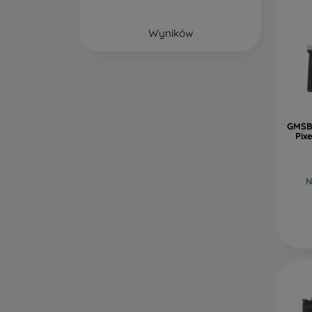
Wyników
GMSB3
Pix
N