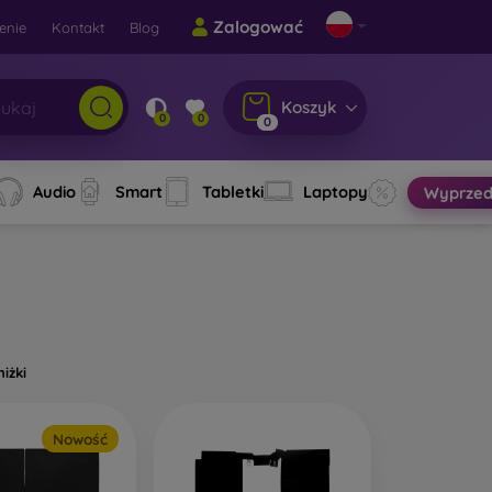
Zalogować
enie
Kontakt
Blog
Koszyk
0
0
0
Audio
Smart
Tabletki
Laptopy
Wyprzed
niżki
Nowość