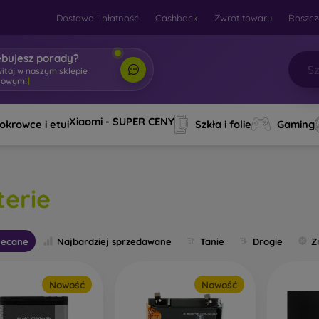
Dostawa i płatność
Cashback
Zwrot towaru
Roszcz
ebujesz porady?
witaj w naszym sklepi
|
Xiaomi - SUPER CENY
okrowce i etui
Szkła i folie
Gaming
terie
lecane
Najbardziej sprzedawane
Tanie
Drogie
Z
Nowość
Nowość