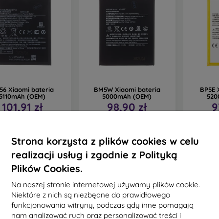
56 Xiaomi bateria
BM5W Xiaomi bateria
BP5E 
5110mAh (OEM)
5000mAh (OEM)
520
101,91 zł
98,90 zł
9
a stanie: > 5 szt.
Na stanie: > 5 szt.
Na st
Strona korzysta z plików cookies w celu
realizacji usług i zgodnie z Polityką
Plików Cookies.
Na naszej stronie internetowej używamy plików cookie.
Niektóre z nich są niezbędne do prawidłowego
funkcjonowania witryny, podczas gdy inne pomagają
nam analizować ruch oraz personalizować treści i