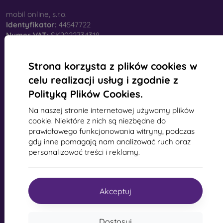
mobil online, s.r.o.
Identyfikator:
44547722
Numer VAT:
SK2022734318
Strona korzysta z plików cookies w
Kontakt
celu realizacji usług i zgodnie z
info@mobilonline.sk
Polityką Plików Cookies.
Napisz do nas
Na naszej stronie internetowej używamy plików
cookie. Niektóre z nich są niezbędne do
Od poniedziałku do piątku:
prawidłowego funkcjonowania witryny, podczas
Online
8:00 - 15:00
gdy inne pomagają nam analizować ruch oraz
personalizować treści i reklamy.
sobota i niedziela:
offline
Akceptuj
Zakupy
Dostawa i płatność
Dostosuj