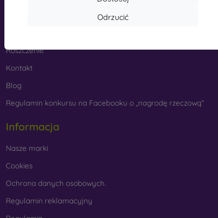
Cashback
Odrzucić
Zwrot towaru
Roszczenie
Kontakt
Blog
Regulamin konkursu na Facebooku o „nagrodę rzeczową“
Informacja
Nasze marki
Cookies
Ochrona danych osobowych.
Regulamin reklamacyjny