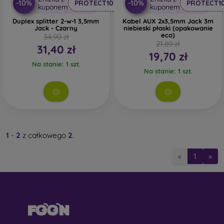
-10%
-10%
PROTECT10
PROTECT1
kuponem
kuponem
Duplex splitter 2-w-1 3,5mm
Kabel AUX 2x3,5mm Jack 3m
Jack - Czarny
niebieski płaski (opakowanie
eco)
34,90 zł
21,89 zł
31,40 zł
19,70 zł
Na stanie: 1 szt.
Na stanie: 1 szt.
1
-
2
z całkowego
2
.
«
1
»