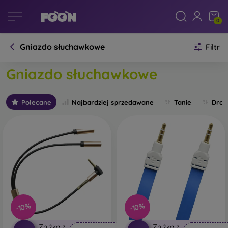
0
Gniazdo słuchawkowe
Filtr
Gniazdo słuchawkowe
Polecane
Najbardziej sprzedawane
Tanie
Drog
-10%
-10%
Zniżka z
Zniżka z