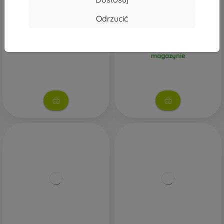
Ładowarka samochodowa
Ładowarka samochodowa
Tech-Protect CC04 3-port PD
Tech-Protect CC04 3-port PD
Odrzucić
130W - czarna
175W - czarna
89,90 zł
94,89 zł
Na stanie: > 5 szt.
Ostatnia sztuka w
magazynie