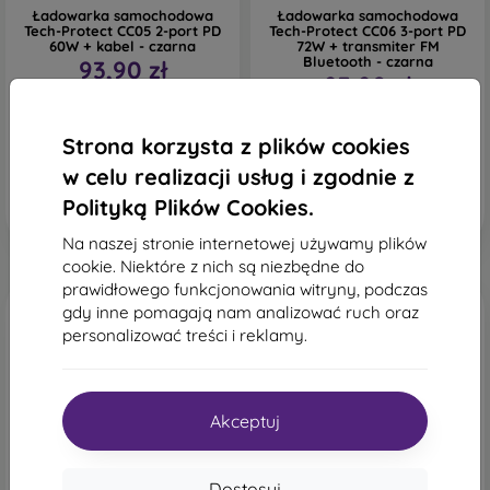
Ładowarka samochodowa
Ładowarka samochodowa
Tech-Protect CC05 2-port PD
Tech-Protect CC06 3-port PD
60W + kabel - czarna
72W + transmiter FM
Bluetooth - czarna
93,90 zł
93,90 zł
Na stanie: > 5 szt.
Na stanie: > 5 szt.
Strona korzysta z plików cookies
w celu realizacji usług i zgodnie z
Polityką Plików Cookies.
Na naszej stronie internetowej używamy plików
cookie. Niektóre z nich są niezbędne do
prawidłowego funkcjonowania witryny, podczas
gdy inne pomagają nam analizować ruch oraz
personalizować treści i reklamy.
Akceptuj
Dostosuj