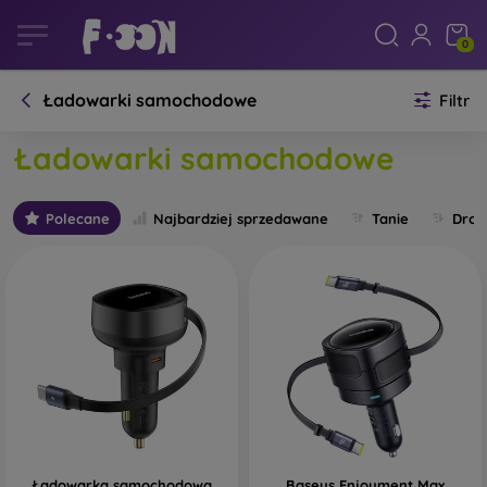
0
Ładowarki samochodowe
Filtr
Ładowarki samochodowe
Polecane
Najbardziej sprzedawane
Tanie
Drog
Ładowarka samochodowa
Baseus Enjoyment Max