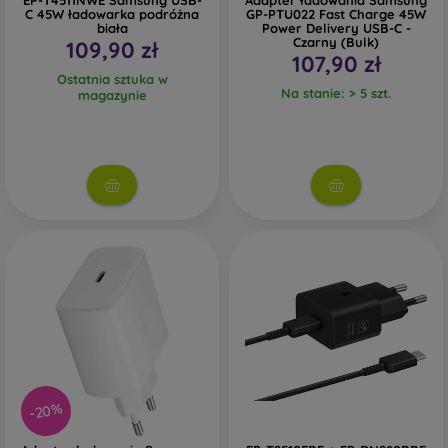
EP-T4511NWE Samsung USB-
Adapter ładowania Samsung
C 45W ładowarka podróżna
GP-PTU022 Fast Charge 45W
biała
Power Delivery USB-C -
Czarny (Bulk)
109,90 zł
107,90 zł
Ostatnia sztuka w
Na stanie: > 5 szt.
magazynie
-20%