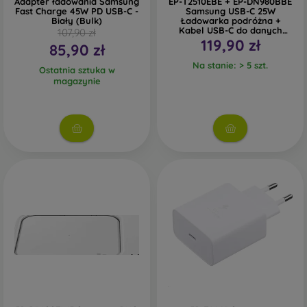
Adapter ładowania Samsung
EP-T2510EBE + EP-DN980BBE
Fast Charge 45W PD USB-C -
Samsung USB-C 25W
Biały (Bulk)
Ładowarka podróżna +
Kabel USB-C do danych
107,90 zł
Czarny (OOB Bulk)
119,90 zł
85,90 zł
Na stanie: > 5 szt.
Ostatnia sztuka w
magazynie