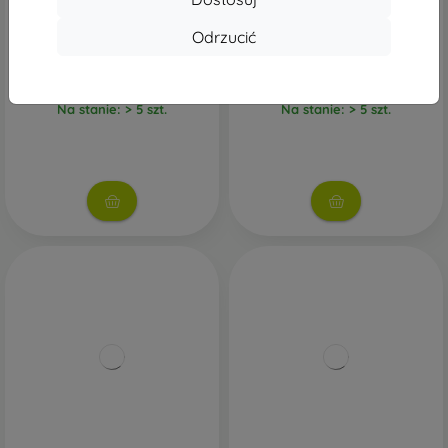
Adapter ładowarki Samsung
EP-T6530NBE Samsung Trio
EP-T1510EWE USB-C 15W
(2xUSB-C, 1xUSB-A) 65W
Odrzucić
biały + kabel danych USB-C
ładowarka podróżna czarna
1m (bulk)
(uszkodzone opakowanie)
60,90 zł
144,89 zł
Na stanie: > 5 szt.
Na stanie: > 5 szt.