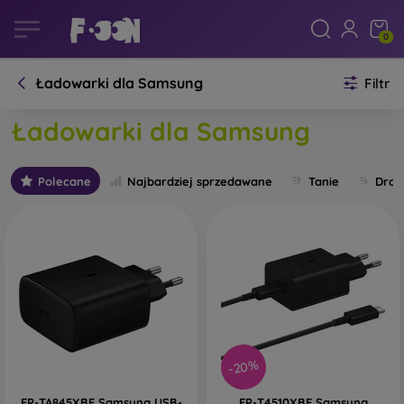
0
Ładowarki dla Samsung
Filtr
Ładowarki dla Samsung
Polecane
Najbardziej sprzedawane
Tanie
Drog
-20%
EP-TA845XBE Samsung USB-
EP-T4510XBE Samsung