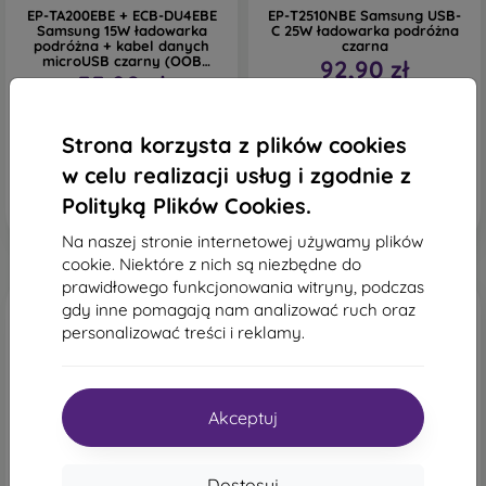
EP-TA200EBE + ECB-DU4EBE
EP-T2510NBE Samsung USB-
Samsung 15W ładowarka
C 25W ładowarka podróżna
podróżna + kabel danych
czarna
microUSB czarny (OOB
92,90 zł
Bulk)
55,90 zł
Na stanie: > 5 szt.
Ostatnia sztuka w
magazynie
Strona korzysta z plików cookies
w celu realizacji usług i zgodnie z
Polityką Plików Cookies.
Na naszej stronie internetowej używamy plików
cookie. Niektóre z nich są niezbędne do
prawidłowego funkcjonowania witryny, podczas
gdy inne pomagają nam analizować ruch oraz
personalizować treści i reklamy.
Akceptuj
Dostosuj