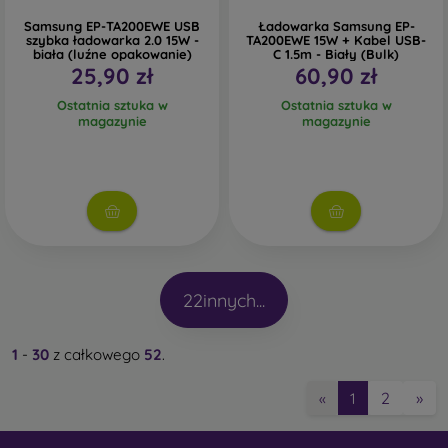
Samsung EP-TA200EWE USB
Ładowarka Samsung EP-
szybka ładowarka 2.0 15W -
TA200EWE 15W + Kabel USB-
biała (luźne opakowanie)
C 1.5m - Biały (Bulk)
25,90 zł
60,90 zł
Ostatnia sztuka w
Ostatnia sztuka w
magazynie
magazynie
22
innych...
1
-
30
z całkowego
52
.
2
»
«
1