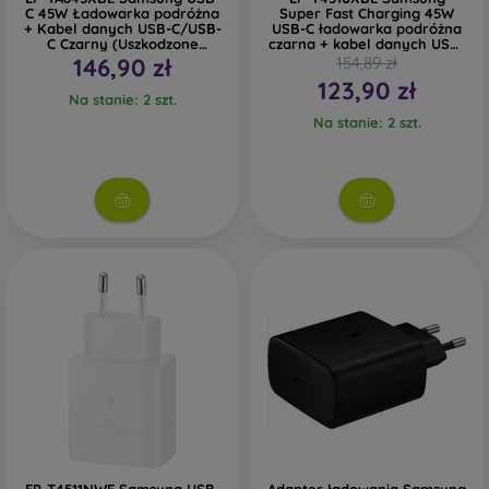
C 45W Ładowarka podróżna
Super Fast Charging 45W
+ Kabel danych USB-C/USB-
USB-C ładowarka podróżna
C Czarny (Uszkodzone
czarna + kabel danych USB-
opakowanie)
C
146,90 zł
154,89 zł
123,90 zł
Na stanie: 2 szt.
Na stanie: 2 szt.