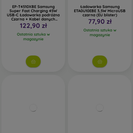
EP-T4510XBE Samsung
Ładowarka Samsung
Super Fast Charging 45W
ETA0U10EBE 3,5W MicroUSB
USB-C Ładowarka podróżna
czarna (EU blister)
Czarna + Kabel danych
77,90 zł
USB-C
122,90 zł
Ostatnia sztuka w
Ostatnia sztuka w
magazynie
magazynie