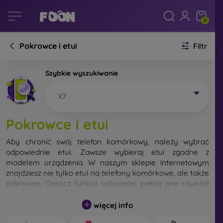
0
Pokrowce i etui
Filtr
Szybkie wyszukiwanie
X7
Pokrowce i etui
Aby chronić swój telefon komórkowy, należy wybrać
odpowiednie etui. Zawsze wybieraj etui zgodne z
modelem urządzenia. W naszym sklepie internetowym
znajdziesz nie tylko etui na telefony komórkowe, ale także
pokrowce. Oprócz funkcji ochronnej pełnią one również
funkcję designerską.
więcej info
Pokrowiec na telefon komórkowy możemy również
nazwać tylną obudową. Jego zadaniem jest ochrona