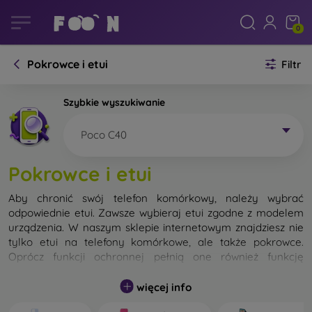
0
Pokrowce i etui
Filtr
Szybkie wyszukiwanie
Poco C40
Pokrowce i etui
Aby chronić swój telefon komórkowy, należy wybrać
odpowiednie etui. Zawsze wybieraj etui zgodne z modelem
urządzenia. W naszym sklepie internetowym znajdziesz nie
tylko etui na telefony komórkowe, ale także pokrowce.
Oprócz funkcji ochronnej pełnią one również funkcję
designerską.
więcej info
Pokrowiec na telefon komórkowy możemy również nazwać
tylną obudową. Jego zadaniem jest ochrona tylnej części