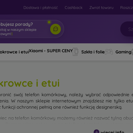
Dostawa i płatność
Cashback
Zwrot towaru
Roszcz
ebujesz porady?
witaj w naszym sklepie
towym!
|
Xiaomi - SUPER CENY
okrowce i etui
Szkła i folie
Gaming
krowce i etui
ronić swój telefon komórkowy, należy wybrać odpowiednie 
enia. W naszym sklepie internetowym znajdziesz nie tylko et
 funkcji ochronnej pełnią one również funkcję designerską.
iec na telefon komórkowy możemy również nazwać tylną obudo
nu. Poszczególne pokrowce na telefony komórkowe różnią się
ałem użytym do ich produkcji.
więcej info