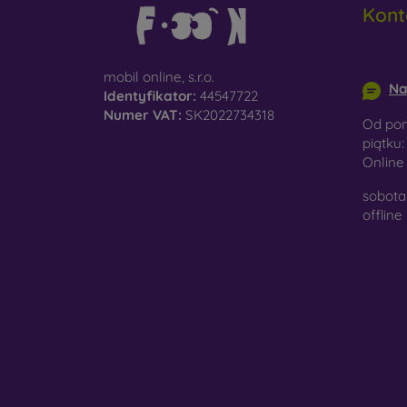
Kont
do
info@m
D
na
mobil online, s.r.o.
Na
Identyfikator:
44547722
Sz
Numer VAT:
SK2022734318
Od pon
ko
piątku:
Onlin
Ma
po
sobota 
je
offline
W nasz
wykona