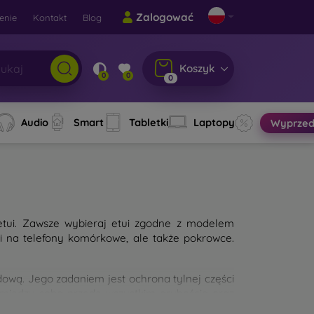
Zalogować
enie
Kontakt
Blog
Koszyk
0
0
0
Audio
Smart
Tabletki
Laptopy
Wyprzed
etui. Zawsze wybieraj etui zgodne z modelem
ui na telefony komórkowe, ale także pokrowce.
wą. Jego zadaniem jest ochrona tylnej części
 między sobą przede wszystkim grubością oraz