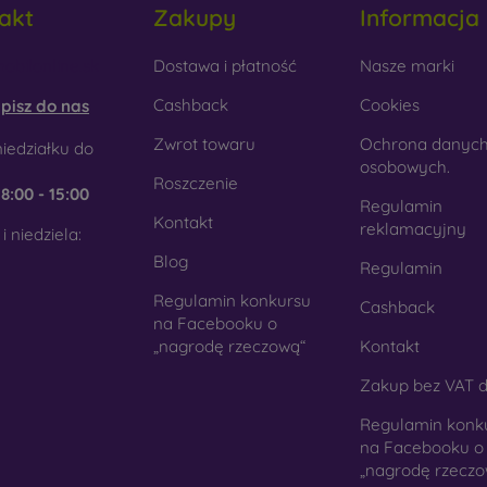
akt
Zakupy
Informacja
tyku. Jest to precyzyjne wykonanie z dbałością o szczegóły.
obilonline.sk
Dostawa i płatność
Nasze marki
rewno
- Dzięki połączeniu drewna i materiału TPU otrzymujesz
 telefon. Do produkcji użyto wysokiej jakości naturalnego drewn
Cashback
Cookies
pisz do nas
kło
- Szkło służy jedynie jako uzupełnienie pokrowców. Dod
Zwrot towaru
Ochrona danyc
iedziałku do
mórkowych. Wadą jest to, że po upadku szklana obudowa może
osobowych.
Roszczenie
e
8:00 - 15:00
teriał z recyklingu
- Kompostowalne pokrowce na telef
Regulamin
Kontakt
chodzących z recyklingu, dzięki czemu mogą rozkładać się w 
reklamacyjny
i niedziela:
st obecnie bardzo ważna.
Blog
Regulamin
Regulamin konkursu
Cashback
ym sklepie internetowym FOON można znaleźć dziesiątki int
na Facebooku o
nych z różnych materiałów. Po prostu wybierz swój.
„nagrodę rzeczową“
Kontakt
Zakup bez VAT d
Regulamin konk
na Facebooku o
„nagrodę rzeczo