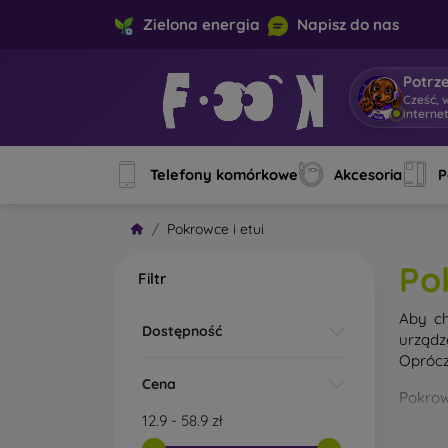
Zielona energia
Napisz do nas
Potrz
Cześć, 
interne
Telefony komórkowe
Akcesoria
P
Pokrowce i etui
Po
Filtr
Aby ch
Dostępność
urządz
Oprócz
Cena
Pokrow
telefo
12.9
-
58.9
zł
materi