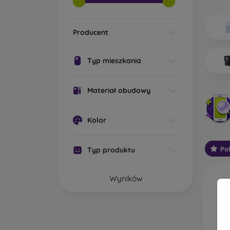
Jakie 
Producent
Po
os
pr
Typ mieszkania
os
ic
Mo
Materiał obudowy
oc
St
Kolor
ga
sp
Po
Typ produktu
za
W
Wyników
wy
za
wo
wi