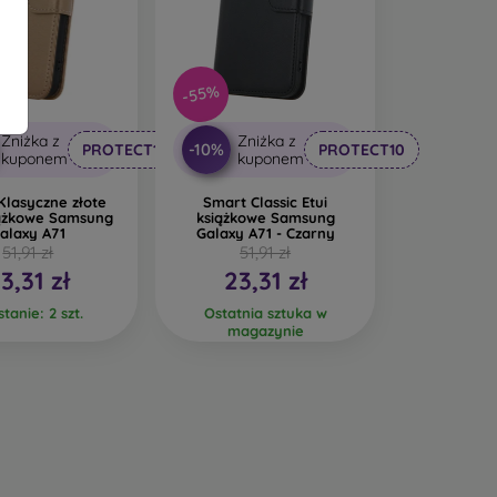
-55%
Zniżka z
Zniżka z
-10%
PROTECT10
PROTECT10
kuponem
kuponem
Klasyczne złote
Smart Classic Etui
iążkowe Samsung
książkowe Samsung
alaxy A71
Galaxy A71 - Czarny
51,91 zł
51,91 zł
3,31 zł
23,31 zł
tanie: 2 szt.
Ostatnia sztuka w
magazynie