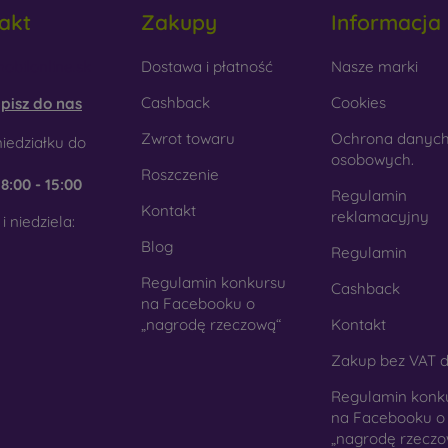
akt
Zakupy
Informacja
obilonline.sk
Dostawa i płatność
Nasze marki
Cashback
Cookies
pisz do nas
Zwrot towaru
Ochrona danyc
iedziałku do
osobowych.
Roszczenie
e
8:00 - 15:00
Regulamin
Kontakt
reklamacyjny
i niedziela:
Blog
Regulamin
Regulamin konkursu
Cashback
na Facebooku o
„nagrodę rzeczową“
Kontakt
Zakup bez VAT d
Regulamin konk
na Facebooku o
„nagrodę rzeczo