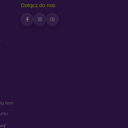
Dołącz do nas
h
la firm
ursu
wą“