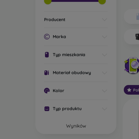
Jakie 
Producent
Po
os
pr
Marka
os
ic
Mo
Typ mieszkania
oc
St
Materiał obudowy
ga
sp
Po
Kolor
za
W
Typ produktu
wy
za
wo
Wyników
wi