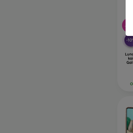
-54
-1
Lun
ks
Gal
O