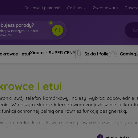
Dostawa i płatność
Cashback
Zwrot towaru
Roszcz
ebujesz porady?
witaj w naszym sklepie
towym!
|
Xiaomi - SUPER CENY
okrowce i etui
Szkła i folie
Gaming
krowce i etui
ronić swój telefon komórkowy, należy wybrać odpowiednie 
enia. W naszym sklepie internetowym znajdziesz nie tylko et
 funkcji ochronnej pełnią one również funkcję designerską.
iec na telefon komórkowy możemy również nazwać tylną obudo
nu. Poszczególne pokrowce na telefony komórkowe różnią się
ałem użytym do ich produkcji.
więcej info