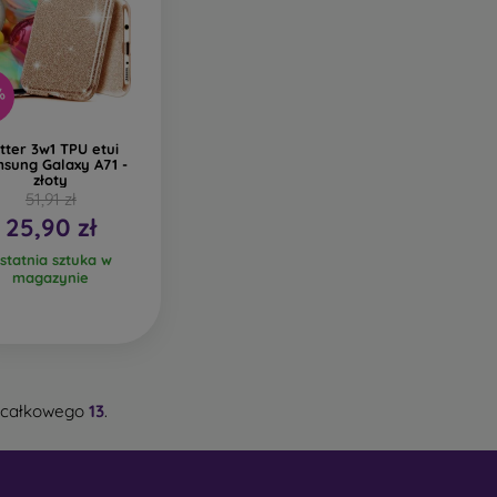
%
itter 3w1 TPU etui
sung Galaxy A71 -
złoty
51,91 zł
25,90 zł
statnia sztuka w
magazynie
 całkowego
13
.