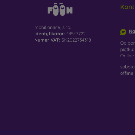
Kont
info@m
mobil online, s.r.o.
Na
Identyfikator:
44547722
Numer VAT:
SK2022734318
Od pon
piątku:
Onlin
sobota 
offline