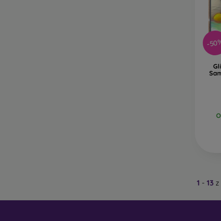
-50
Gl
Sam
O
1
-
13
z