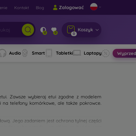
Zalogować
enie
Kontakt
Blog
Koszyk
0
0
0
Audio
Smart
Tabletki
Laptopy
Wyprzed
etui. Zawsze wybieraj etui zgodne z modelem
ui na telefony komórkowe, ale także pokrowce.
wą. Jego zadaniem jest ochrona tylnej części
 między sobą przede wszystkim grubością oraz