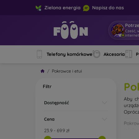
Zielona energia
Napisz do nas
Potrz
Cześć, 
interne
Telefony komórkowe
Akcesoria
P
Pokrowce i etui
Po
Filtr
Aby ch
Dostępność
urządz
Oprócz
Cena
Pokrow
telefo
23.9
-
69.9
zł
materi