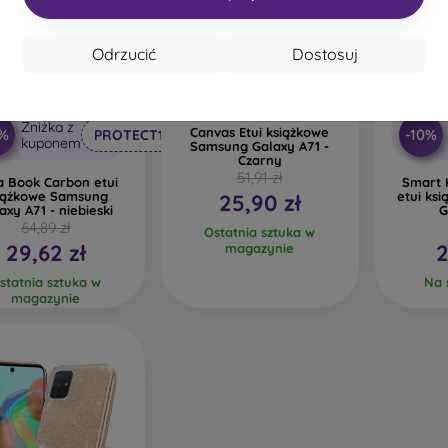
Odrzucić
Dostosuj
-50%
%
-55%
Zniżka z
Canvas Etui książkowe
0%
-10%
PROTECT10
kuponem
Samsung Galaxy A71 -
Czarny
51,91 zł
a Book Carbon etui
Smart 
iążkowe Samsung
etui ks
25,90 zł
axy A71 - niebieski
G
64,89 zł
Ostatnia sztuka w
29,62 zł
2
magazynie
statnia sztuka w
Na s
magazynie